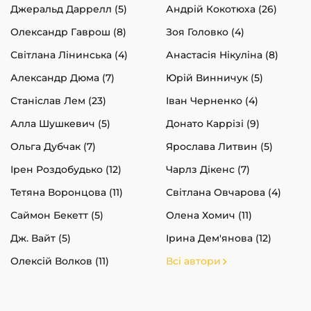
Джеральд Даррелл (5)
Андрій Кокотюха (26)
Олександр Гаврош (8)
Зоя Головко (4)
Світлана Лінинська (4)
Анастасія Нікуліна (8)
Александр Дюма (7)
Юрій Винничук (5)
Станіслав Лем (23)
Іван Черненко (4)
Алла Шушкевич (5)
Донато Каррізі (9)
Ольга Дубчак (7)
Ярослава Литвин (5)
Ірен Роздобудько (12)
Чарлз Дікенс (7)
Тетяна Воронцова (11)
Світлана Овчарова (4)
Саймон Бекетт (5)
Олена Хомич (11)
Дж. Вайт (5)
Ірина Дем'янова (12)
Олексій Волков (11)
Всі автори