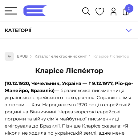
0
У кошику немає товарів.
КАТЕГОРІЇ
Художня література (1854)
EPUB
Каталог електронних книг
Кларісе Ліспéктор
Книги для дітей (836)
Кларісе Ліспéктор
Книги для підлітків (240)
Науково-популярна література (1015)
(10.12.1920, Чечельник, Україна — † 9.12.1977, Ріо-де-
Жанейро, Бразилія)
— бразильська письменниця
Навчальна література та посібники (527)
українсько-єврейського походження. Справжнє ім’я
Енциклопедії, довідники, словники (55)
авторки — Хая. Народилася в 1920 році в єврейській
родині на Вінниччині. Через жорстокі єврейські
Подарункові сертифікати (1)
погроми та війну сім’я майбутньої письменниці
емігрувала до Бразилії. Пізніше Кларісе сказала: «Я
ніколи не ходила по українській землі, адже мене