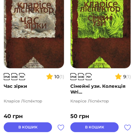
реальність. Обидві речі поєднані між
собою — я пишу те, що пишу. Бог — це світ
10
(1)
9
(1)
Час зірки
Сімейні узи. Колекція
Wri...
Кларісе Ліспéктор
Кларісе Ліспéктор
40
грн
50
грн
В КОШИК
В КОШИК