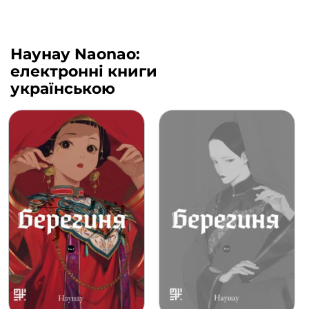
Наунау Naonao:
електронні книги
українською