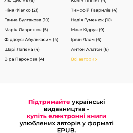
Лю Цисінь (6)
Колін Тіппінг (4)
Ніна Фіалко (21)
Тимофій Гаврилів (4)
Ганна Булгакова (10)
Надія Гуменюк (10)
Марія Лавренюк (5)
Макс Кідрук (9)
Фірдоусі Абулькасим (4)
Ірвін Ялом (6)
Шарі Лапена (4)
Антон Алатон (6)
Віра Паронова (4)
Всі автори
Підтримайте
українські
видавництва -
купіть електронні книги
улюблених авторів у форматі
EPUB.