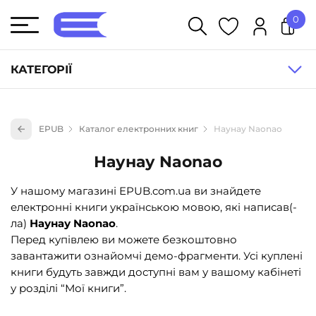
0
У кошику немає товарів.
КАТЕГОРІЇ
Художня література (1854)
EPUB
Каталог електронних книг
Наунау Naonao
Книги для дітей (835)
Наунау Naonao
Книги для підлітків (240)
Науково-популярна література (1015)
У нашому магазині EPUB.com.ua ви знайдете
електронні книги українською мовою, які написав(-
Навчальна література та посібники (527)
ла)
Наунау Naonao
.
Енциклопедії, довідники, словники (55)
Перед купівлею ви можете безкоштовно
завантажити ознайомчі демо-фрагменти. Усі куплені
Подарункові сертифікати (1)
книги будуть завжди доступні вам у вашому кабінеті
у розділі “Мої книги”.