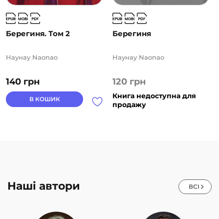
Берегиня. Том 2
Берегиня
Наунау Naonao
Наунау Naonao
140
грн
120
грн
Книга недоступна для
В КОШИК
продажу
Наші автори
ВСІ