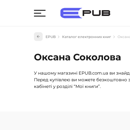
Худож
EPUB
Каталог електронних книг
Оксан
Книги
Книги
Оксана Соколова
Науко
Навч
У нашому магазині EPUB.com.ua ви знайде
(527)
Перед купівлею ви можете безкоштовно з
Енци
кабінеті у розділі “Мої книги”.
(55)
Подар