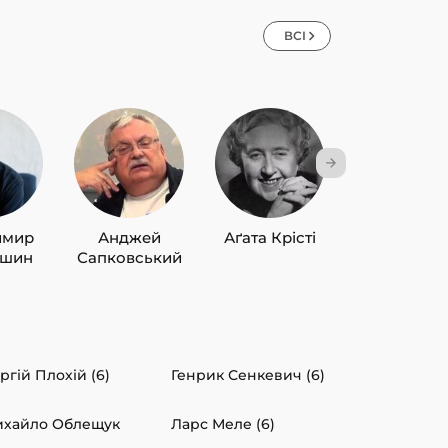
ВСІ
имир
Анджей
Аґата Крісті
Лю Цисін
ишин
Сапковський
ргій Плохій (6)
Генрик Сенкевич (6)
хайло Облещук
Ларс Меле (6)