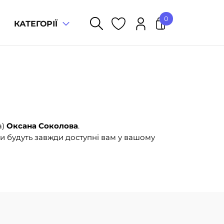
0
КАТЕГОРІЇ
У кошику немає товарів.
а)
Оксана Соколова
.
и будуть завжди доступні вам у вашому