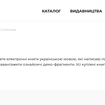
КАТАЛОГ
ВИДАВНИЦТВА
ня література (1854)
а Соколова
 для дітей (833)
 для підлітків (240)
во-популярна література (1015)
альна література та посібники
те електронні книги українською мовою, які написав(-л
авантажити ознайомчі демо-фрагменти. Усі куплені книг
клопедії, довідники, словники
ункові сертифікати (1)