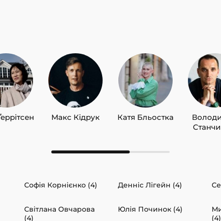
Ґеррітсен
Макс Кідрук
Катя Бльостка
Волод
Станч
Софія Корнієнко (4)
Денніс Лігейн (4)
Се
Світлана Овчарова
Юлія Починок (4)
Ми
(4)
(4)