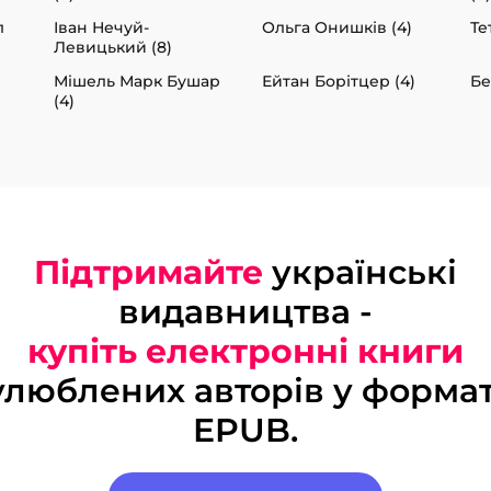
л
Іван Нечуй-
Ольга Онишків (4)
Те
Левицький (8)
Мішель Марк Бушар
Ейтан Борітцер (4)
Бе
(4)
Підтримайте
українські
видавництва -
купіть електронні книги
улюблених авторів у формат
EPUB.