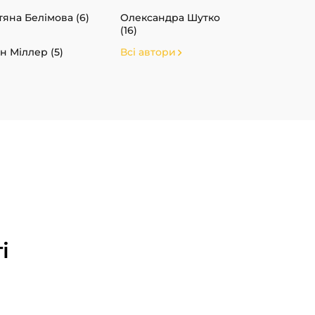
тяна Белімова (6)
Олександра Шутко
(16)
н Міллер (5)
Всі автори
і