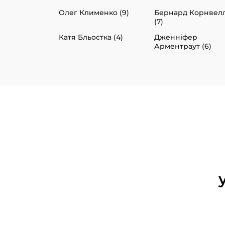
Олег Клименко (9)
Бернард Корнвел
(7)
Катя Бльостка (4)
Дженніфер
Арментраут (6)