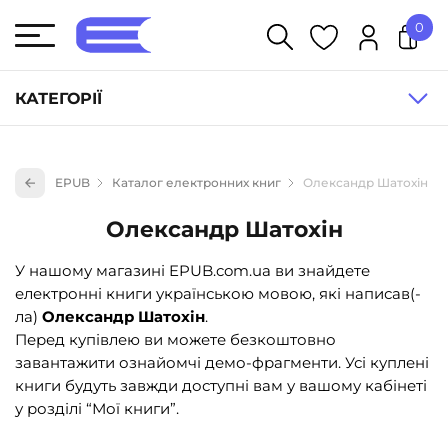
0
У кошику немає товарів.
КАТЕГОРІЇ
Художня література (1854)
EPUB
Каталог електронних книг
Олександр Шатохін
Книги для дітей (836)
Олександр Шатохін
Книги для підлітків (240)
Науково-популярна література (1015)
У нашому магазині EPUB.com.ua ви знайдете
електронні книги українською мовою, які написав(-
Навчальна література та посібники (527)
ла)
Олександр Шатохін
.
Енциклопедії, довідники, словники (55)
Перед купівлею ви можете безкоштовно
завантажити ознайомчі демо-фрагменти. Усі куплені
Подарункові сертифікати (1)
книги будуть завжди доступні вам у вашому кабінеті
у розділі “Мої книги”.