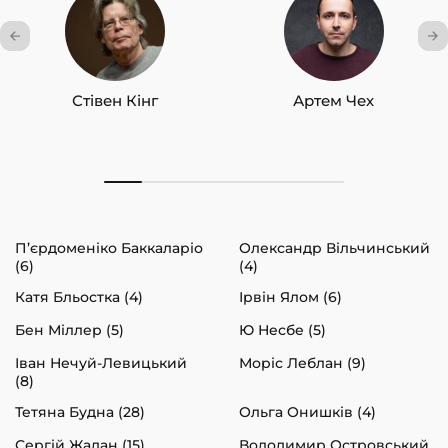
Стівен Кінг
Артем Чех
П’єрдоменіко Баккаларіо
Олександр Вільчинський
(6)
(4)
Катя Бльостка (4)
Ірвін Ялом (6)
Бен Міллер (5)
Ю Несбе (5)
Іван Нечуй-Левицький
Моріс Леблан (9)
(8)
Тетяна Будна (28)
Ольга Онишків (4)
Сергій Жадан (15)
Володимир Островський