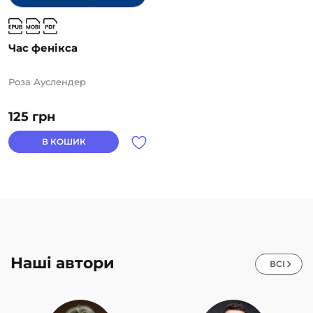
Час фенікса
Роза Ауслендер
125
грн
В КОШИК
Наші автори
ВСІ