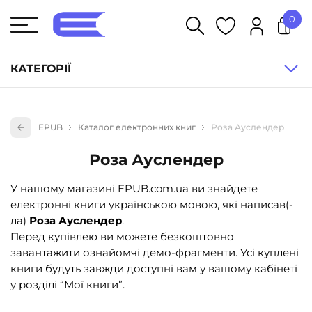
0
У кошику немає товарів.
КАТЕГОРІЇ
Художня література (1854)
EPUB
Каталог електронних книг
Роза Ауслендер
Книги для дітей (836)
Роза Ауслендер
Книги для підлітків (240)
Науково-популярна література (1015)
У нашому магазині EPUB.com.ua ви знайдете
електронні книги українською мовою, які написав(-
Навчальна література та посібники (527)
ла)
Роза Ауслендер
.
Енциклопедії, довідники, словники (55)
Перед купівлею ви можете безкоштовно
завантажити ознайомчі демо-фрагменти. Усі куплені
Подарункові сертифікати (1)
книги будуть завжди доступні вам у вашому кабінеті
у розділі “Мої книги”.