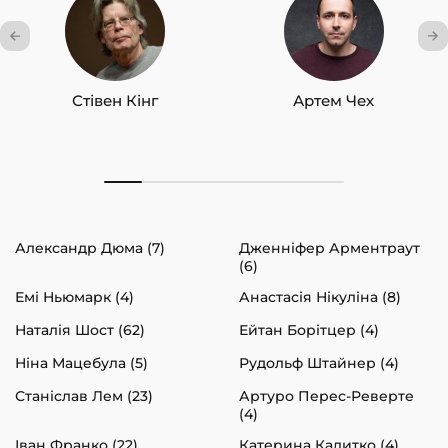
Стівен Кінг
Артем Чех
Александр Дюма (7)
Дженніфер Арментраут
(6)
Емі Ньюмарк (4)
Анастасія Нікуліна (8)
Наталія Шост (62)
Ейтан Борітцер (4)
Ніна Мацебула (5)
Рудольф Штайнер (4)
Станіслав Лем (23)
Артуро Перес-Реверте
(4)
Іван Франко (22)
Катерина Калитко (4)