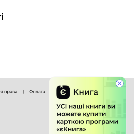
і
×
кі права
Оплата