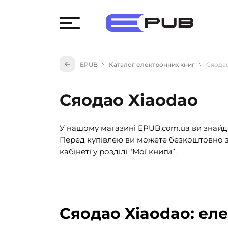
Худож
EPUB
Каталог електронних книг
Сяодао
Книги
Книги
Сяодао Xiaodao
Науко
Навч
У нашому магазині EPUB.com.ua ви знайде
(527)
Перед купівлею ви можете безкоштовно з
Енци
кабінеті у розділі “Мої книги”.
(55)
Подар
Сяодао Xiaodao: ел