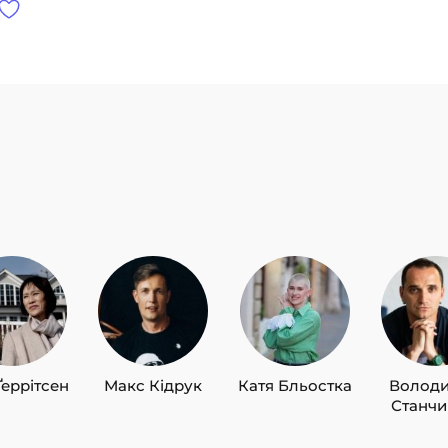
Ґеррітсен
Макс Кідрук
Катя Бльостка
Волод
Станч