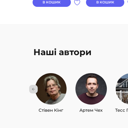
В КОШИК
В КОШИК
Наші автори
Стівен Кінг
Артем Чех
Тесс 