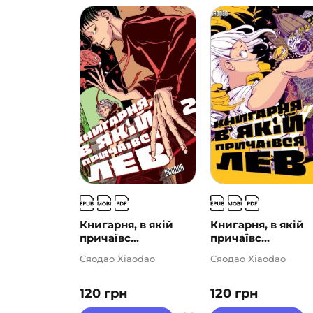
Книгарня, в якій
Книгарня, в якій
причаївс...
причаївс...
Сяодао Xiaodao
Сяодао Xiaodao
120
грн
120
грн