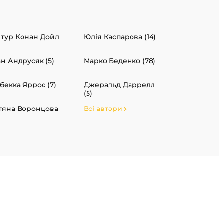
тур Конан Дойл
Юлія Каспарова (14)
ан Андрусяк (5)
Марко Беденко (78)
бекка Яррос (7)
Джеральд Даррелл
(5)
тяна Воронцова
Всі автори
)