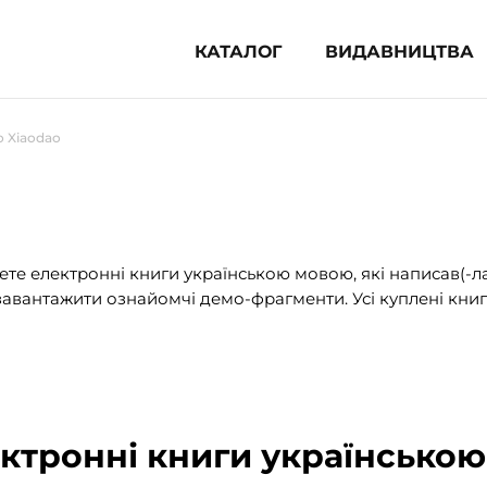
КАТАЛОГ
ВИДАВНИЦТВА
ня література (1854)
 Xiaodao
 для дітей (833)
 для підлітків (240)
во-популярна література (1015)
альна література та посібники
те електронні книги українською мовою, які написав(-л
авантажити ознайомчі демо-фрагменти. Усі куплені книг
клопедії, довідники, словники
ункові сертифікати (1)
ектронні книги українською