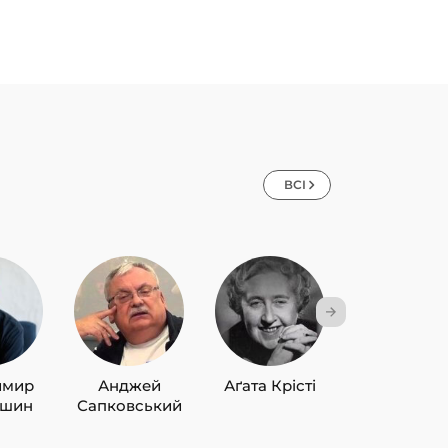
ВСІ
имир
Анджей
Аґата Крісті
Лю Цисін
ишин
Сапковський