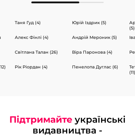
Таня Гуд (4)
Юрій Іздрик (5)
Ар
(5)
ш
Алекс Фінлі (4)
Андрій Мероник (5)
Ів
Світлана Талан (26)
Віра Паронова (4)
Ре
12)
Рік Ріордан (4)
Пенелопа Дуглас (6)
Те
(11
Підтримайте
українські
видавництва -