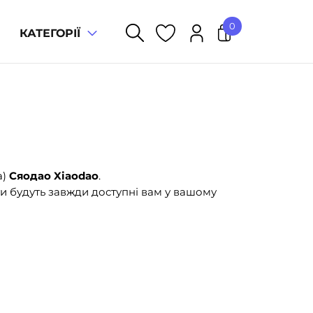
0
КАТЕГОРІЇ
У кошику немає товарів.
а)
Сяодао Xiaodao
.
и будуть завжди доступні вам у вашому