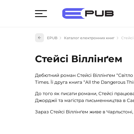
Худож
EPUB
Каталог електронних книг
Стейсі
Книги
Книги
Стейсі Віллінґем
Науко
Навч
Дебютний роман Стейсі Віллінґем “Світло 
(527)
Times. Її друга книга “All the Dangerous Th
Енци
(55)
До того як писати романи, Стейсі працюва
Джорджії та магістра письменництва в Са
Подар
Зараз Стейсі Віллінґем живе в Чарльстоні,