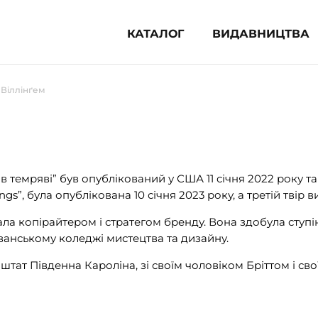
КАТАЛОГ
ВИДАВНИЦТВА
ня література (1854)
 Віллінґем
 для дітей (833)
 для підлітків (240)
во-популярна література (1015)
альна література та посібники
в темряві” був опублікований у США 11 січня 2022 року т
ings”, була опублікована 10 січня 2023 року, а третій твір
клопедії, довідники, словники
ла копірайтером і стратегом бренду. Вона здобула ступі
ванському коледжі мистецтва та дизайну.
ункові сертифікати (1)
 штат Південна Кароліна, зі своїм чоловіком Бріттом і с