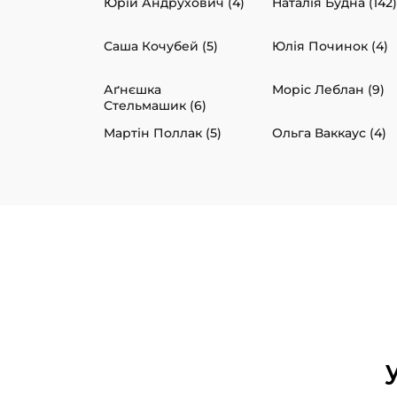
Юрій Андрухович (4)
Наталія Будна (142)
Саша Кочубей (5)
Юлія Починок (4)
Аґнєшка
Моріс Леблан (9)
Стельмашик (6)
Мартін Поллак (5)
Ольга Ваккаус (4)