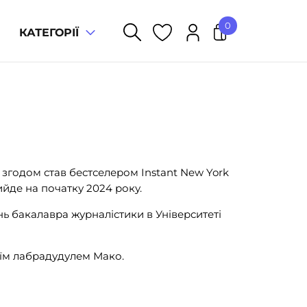
0
КАТЕГОРІЇ
У кошику немає товарів.
а згодом став бестселером Instant New York
 вийде на початку 2024 року.
нь бакалавра журналістики в Університеті
воїм лабрадудулем Мако.