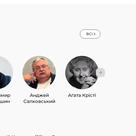
ВСІ
имир
Анджей
Аґата Крісті
Лю Цисін
ишин
Сапковський