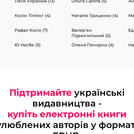
Леся Українка (13)
Ольга Саліпа (5)
Ан
Колін Тіппінг (4)
Наталія Гриценко (4)
Ма
Рафал Косік (7)
Валер'ян
Ед
Підмогильний (5)
Ю Несбе (5)
Олена Печорна (4)
На
Підтримайте
українські
видавництва -
купіть електронні книги
улюблених авторів у формат