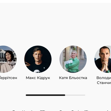
Ґеррітсен
Макс Кідрук
Катя Бльостка
Волод
Станч