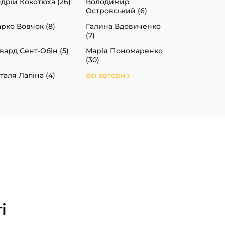
дрій Кокотюха (26)
Володимир
Островський (6)
рко Вовчок (8)
Галина Вдовиченко
(7)
вард Сент-Обін (5)
Марія Пономаренко
(30)
таля Лапіна (4)
Всі автори
і