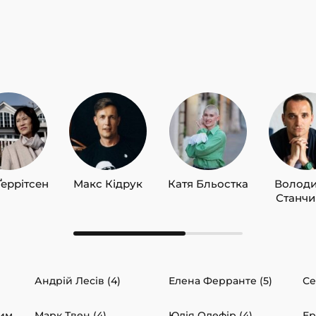
Ґеррітсен
Макс Кідрук
Катя Бльостка
Волод
Станч
Андрій Лесів (4)
Елена Ферранте (5)
Се
сим
Марк Твен (4)
Юлія Олефір (4)
Ер