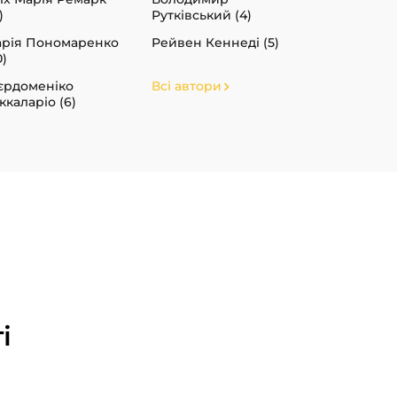
)
Рутківський (4)
рія Пономаренко
Рейвен Кеннеді (5)
0)
єрдоменіко
Всі автори
ккаларіо (6)
і