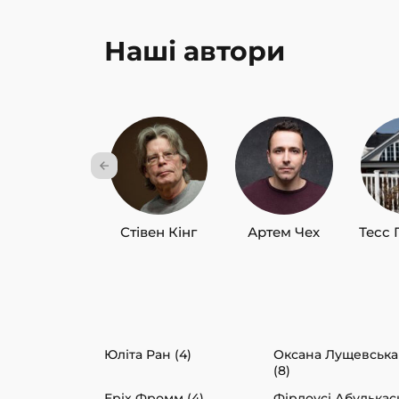
Наші автори
Стівен Кінг
Артем Чех
Тесс 
Юліта Ран (4)
Оксана Лущевська
(8)
Еріх Фромм (4)
Фірдоусі Абулька