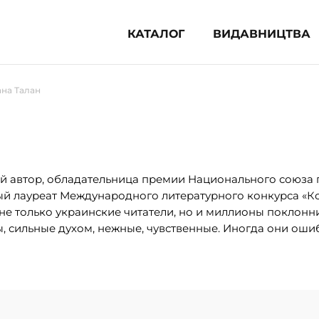
КАТАЛОГ
ВИДАВНИЦТВА
ня література (1854)
на Талан
 для дітей (833)
 для підлітків (240)
во-популярна література (1015)
альна література та посібники
й автор, обладательница премии Национального союза 
ый лауреат Международного литературного конкурса «К
клопедії, довідники, словники
 не только украинские читатели, но и миллионы поклонн
 сильные духом, нежные, чувственные. Иногда они ошиба
ункові сертифікати (1)