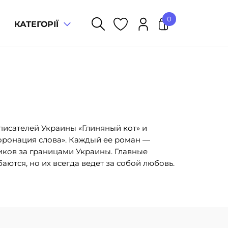
0
КАТЕГОРІЇ
У кошику немає товарів.
писателей Украины «Глиняный кот» и
оронация слова». Каждый ее роман —
иков за границами Украины. Главные
ются, но их всегда ведет за собой любовь.