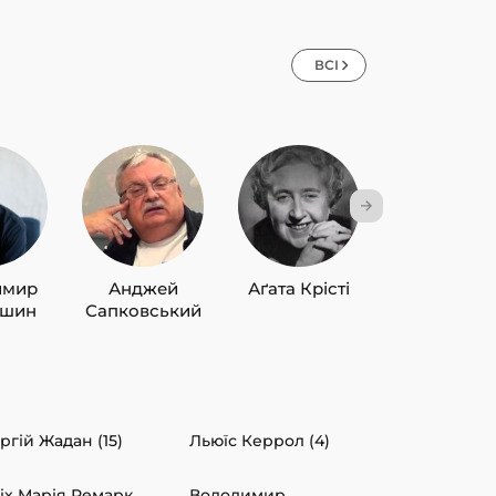
ВСІ
имир
Анджей
Аґата Крісті
Лю Цисін
ишин
Сапковський
ргій Жадан (15)
Льюїс Керрол (4)
іх Марія Ремарк
Володимир