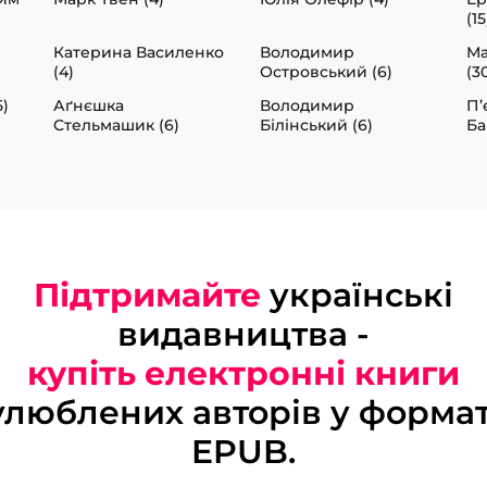
(15
Катерина Василенко
Володимир
Ма
(4)
Островський (6)
(3
)
Аґнєшка
Володимир
П’
Стельмашик (6)
Білінський (6)
Ба
Підтримайте
українські
видавництва -
купіть електронні книги
улюблених авторів у формат
EPUB.