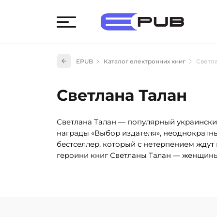
Худож
EPUB
Каталог електронних книг
Светла
Книги
Книги
Светлана Талан
Науко
Навч
Светлана Талан — популярный украински
(527)
награды «Выбор издателя», неоднократн
Енци
бестселлер, который с нетерпением ждут
(55)
героини книг Светланы Талан — женщины,
Подар