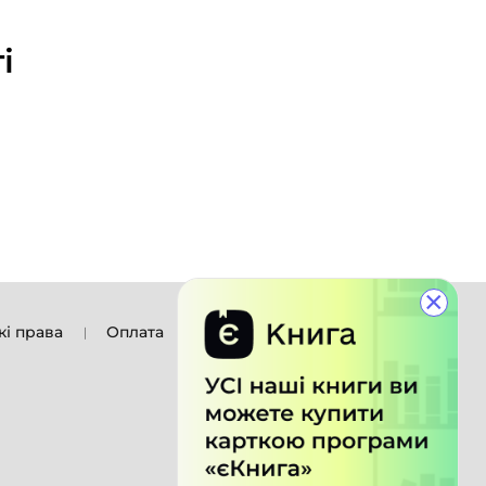
і
×
кі права
Оплата