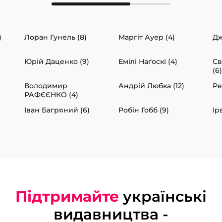
)
Лоран Гунель (8)
Маргіт Ауер (4)
Дж
Юрій Даценко (9)
Емілі Наґоскі (4)
Св
(6)
Володимир
Андрій Любка (12)
Ре
РАФЄЄНКО (4)
Іван Багряний (6)
Робін Гобб (9)
Ір
Підтримайте
українські
видавництва -