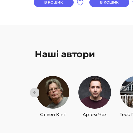
В КОШИК
В КОШИК
Наші автори
Стівен Кінг
Артем Чех
Тесс 