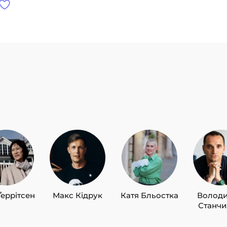
Ґеррітсен
Макс Кідрук
Катя Бльостка
Волод
Станч