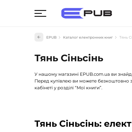
Худож
EPUB
Каталог електронних книг
Тянь С
Книги
Книги
Тянь Сіньсінь
Науко
Навч
У нашому магазині EPUB.com.ua ви знайде
(527)
Перед купівлею ви можете безкоштовно з
Енци
кабінеті у розділі “Мої книги”.
(55)
Подар
Тянь Сіньсінь: елек