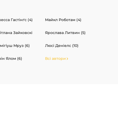
есса Гастінґс (4)
Майкл Роботам (4)
ітлана Зайковскі
Ярослава Литвин (5)
мігіуш Мруз (6)
Люсі Деніелс (10)
він Ялом (6)
Всі автори