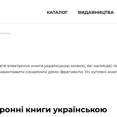
КАТАЛОГ
ВИДАВНИЦТВА
ня література (1854)
іньсінь
 для дітей (833)
 для підлітків (240)
во-популярна література (1015)
альна література та посібники
те електронні книги українською мовою, які написав(-л
авантажити ознайомчі демо-фрагменти. Усі куплені книг
клопедії, довідники, словники
ункові сертифікати (1)
тронні книги українською