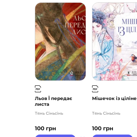
Льов Ї передає
Мішечок із цілін
листа
Тянь Сіньсінь
Тянь Сіньсінь
100
грн
100
грн