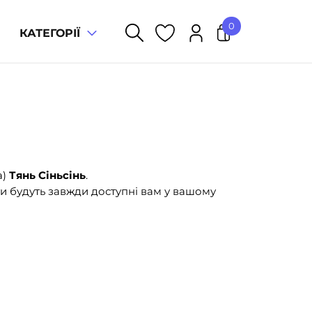
0
КАТЕГОРІЇ
У кошику немає товарів.
а)
Тянь Сіньсінь
.
и будуть завжди доступні вам у вашому