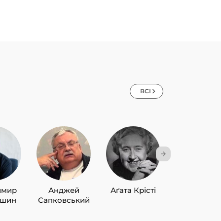
ВСІ
имир
Анджей
Аґата Крісті
Лю Цисін
ишин
Сапковський