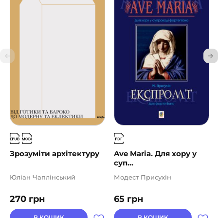
Зрозуміти архітектуру
Ave Maria. Для хору у
суп...
Юліан Чаплінський
Модест Присухін
270
грн
65
грн
В КОШИК
В КОШИК