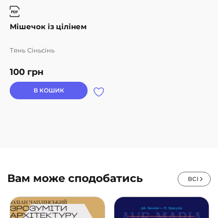
Мішечок із цілінем
Тянь Сіньсінь
100
грн
В КОШИК
Вам може сподобатись
ВСІ