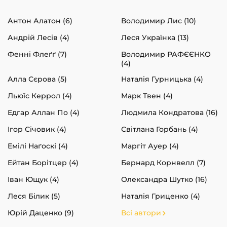
Антон Алатон (6)
Володимир Лис (10)
Андрій Лесів (4)
Леся Українка (13)
Фенні Флеґґ (7)
Володимир РАФЄЄНКО
(4)
Алла Сєрова (5)
Наталія Гурницька (4)
Льюїс Керрол (4)
Марк Твен (4)
Едгар Аллан По (4)
Людмила Кондратова (16)
Ігор Січовик (4)
Світлана Горбань (4)
Емілі Наґоскі (4)
Маргіт Ауер (4)
Ейтан Борітцер (4)
Бернард Корнвелл (7)
Іван Ющук (4)
Олександра Шутко (16)
Леся Білик (5)
Наталія Гриценко (4)
Юрій Даценко (9)
Всі автори