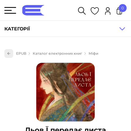
0
У кошику немає товарів.
КАТЕГОРІЇ
Художня література (1854)
EPUB
Каталог електронних книг
Міфи
Книги для дітей (833)
Книги для підлітків (240)
Науково-популярна література (1015)
Навчальна література та посібники (527)
Енциклопедії, довідники, словники (55)
Подарункові сертифікати (1)
Льов Ї передає листа