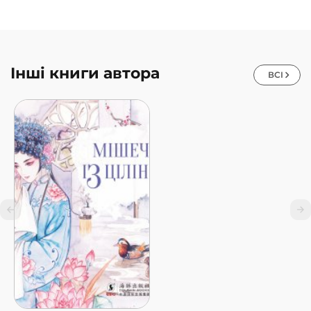
дізнаєтеся на яких музичних інструментах грають під
час вистав
побачите які костюми одягають актори
Інші книги автора
ВСІ