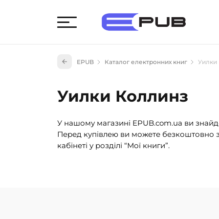
Худож
EPUB
Каталог електронних книг
Уилки
Книги
Книги
Уилки Коллинз
Науко
Навч
У нашому магазині EPUB.com.ua ви знайде
(527)
Перед купівлею ви можете безкоштовно з
Енци
кабінеті у розділі “Мої книги”.
(55)
Подар