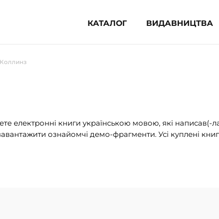
КАТАЛОГ
ВИДАВНИЦТВА
ня література (1854)
 Коллинз
 для дітей (833)
 для підлітків (240)
во-популярна література (1015)
альна література та посібники
те електронні книги українською мовою, які написав(-л
авантажити ознайомчі демо-фрагменти. Усі куплені книг
клопедії, довідники, словники
ункові сертифікати (1)