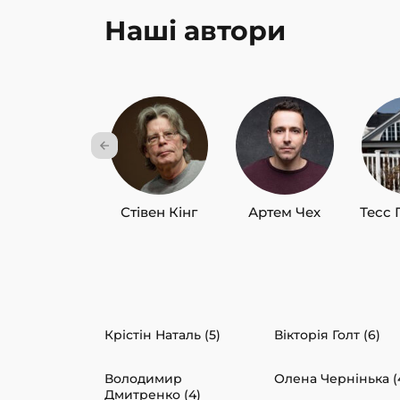
Наші автори
Стівен Кінг
Артем Чех
Тесс 
Крістін Наталь (5)
Вікторія Голт (6)
Володимир
Олена Чернінька (
Дмитренко (4)