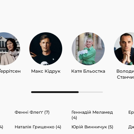
Ґеррітсен
Макс Кідрук
Катя Бльостка
Волод
Станч
Фенні Флеґґ (7)
Геннадій Меламед
Ер
(4)
4)
Наталія Гриценко (4)
Юрій Винничук (5)
Дж