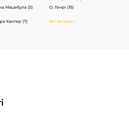
на Мацебула (5)
О. Генрі (15)
ра Хантер (7)
Всі автори
і