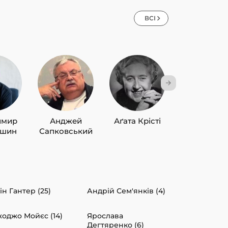
ВСІ
имир
Анджей
Аґата Крісті
Лю Цисін
ишин
Сапковський
ін Гантер (25)
Андрій Сем'янків (4)
оджо Мойєс (14)
Ярослава
Дегтяренко (6)