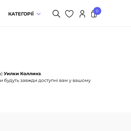
0
КАТЕГОРІЇ
У кошику немає товарів.
а)
Уилки Коллинз
.
и будуть завжди доступні вам у вашому