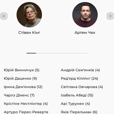
Стівен Кінг
Артем Чех
Юрій Винничук (5)
Андрій Сем'янків (4)
Юрій Даценко (9)
Ред’ярд Кіплінґ (24)
Ірина Дем'янова (12)
Світлана Овчарова (4)
Чарлз Дікенс (7)
Ізабель Абеді (15)
Крістіне Нестлінґер (4)
Арі Турунен (4)
Артуро Перес-Реверте
Яків Перельман (6)