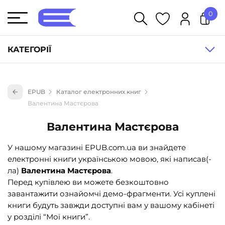
0
У кошику немає товарів.
КАТЕГОРІЇ
Художня література (1854)
EPUB
Каталог електронних книг
Книги для дітей (836)
Валентина Мастєрова
Книги для підлітків (240)
Валентина Мастєрова
Науково-популярна література (1015)
У нашому магазині EPUB.com.ua ви знайдете
Навчальна література та посібники (527)
електронні книги українською мовою, які написав(-
Енциклопедії, довідники, словники (55)
ла)
Валентина Мастєрова
.
Перед купівлею ви можете безкоштовно
Подарункові сертифікати (1)
завантажити ознайомчі демо-фрагменти. Усі куплені
книги будуть завжди доступні вам у вашому кабінеті
у розділі “Мої книги”.