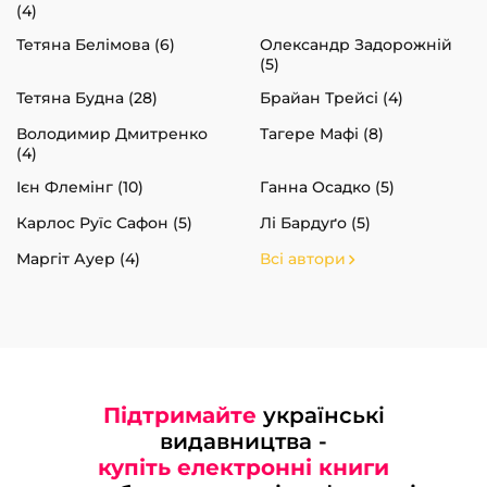
(4)
Тетяна Белімова (6)
Олександр Задорожній
(5)
Тетяна Будна (28)
Брайан Трейсі (4)
Володимир Дмитренко
Тагере Мафі (8)
(4)
Ієн Флемінг (10)
Ганна Осадко (5)
Карлос Руїс Сафон (5)
Лі Бардуґо (5)
Маргіт Ауер (4)
Всі автори
Підтримайте
українські
видавництва -
купіть електронні книги