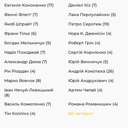
Євгенія Кононенко (17)
Деніел Кіз (7)
Фенні Флеґґ (7)
Лана Перлулайнен (5)
Якоб Штрайт (7)
Петро Серотюк (19)
Франк Тільє (6)
Нора K. Джемісін (4)
Богдан Мельничук (9)
Роберт Грін (4)
Надія Походжай (7)
Сергій Корнієнко (4)
Александр Дюма (7)
Юрій Винничук (5)
Рік Ріордан (4)
Андрій Кокотюха (26)
Марко Вовчок (8)
Юрій Андрухович (4)
Іван Нечуй-Левицький
Артем Чапай (4)
(8)
Василь Кожелянко (7)
Романа Романишин (4)
Тім Коллінз (4)
Всі автори