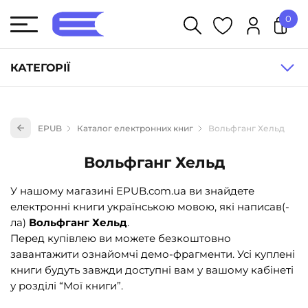
0
У кошику немає товарів.
КАТЕГОРІЇ
Художня література (1854)
EPUB
Каталог електронних книг
Вольфганг Хельд
Книги для дітей (833)
Книги для підлітків (240)
Вольфганг Хельд
Науково-популярна література (1015)
У нашому магазині EPUB.com.ua ви знайдете
Навчальна література та посібники (527)
електронні книги українською мовою, які написав(-
ла)
Вольфганг Хельд
.
Енциклопедії, довідники, словники (55)
Перед купівлею ви можете безкоштовно
Подарункові сертифікати (1)
завантажити ознайомчі демо-фрагменти. Усі куплені
книги будуть завжди доступні вам у вашому кабінеті
у розділі “Мої книги”.