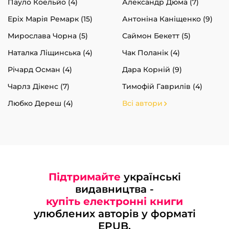
Пауло Коельйо (4)
Александр Дюма (7)
Еріх Марія Ремарк (15)
Антоніна Каніщенко (9)
Мирослава Чорна (5)
Саймон Бекетт (5)
Наталка Ліщинська (4)
Чак Поланік (4)
Річард Осман (4)
Дара Корній (9)
Чарлз Дікенс (7)
Тимофій Гаврилів (4)
Любко Дереш (4)
Всі автори
Підтримайте
українські
видавництва -
купіть електронні книги
улюблених авторів у форматі
EPUB.