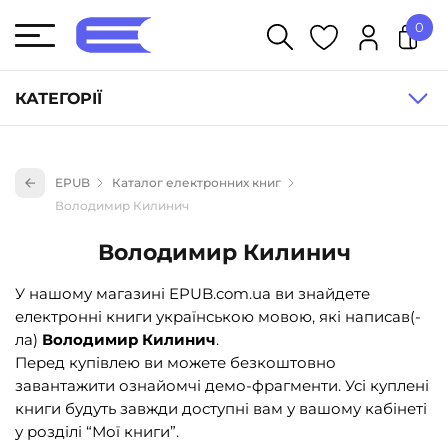
0
У кошику немає товарів.
КАТЕГОРІЇ
Художня література (1854)
EPUB
Каталог електронних книг
Книги для дітей (836)
Володимир Килинич
Книги для підлітків (240)
Володимир Килинич
Науково-популярна література (1015)
У нашому магазині EPUB.com.ua ви знайдете
Навчальна література та посібники (527)
електронні книги українською мовою, які написав(-
Енциклопедії, довідники, словники (55)
ла)
Володимир Килинич
.
Перед купівлею ви можете безкоштовно
Подарункові сертифікати (1)
завантажити ознайомчі демо-фрагменти. Усі куплені
книги будуть завжди доступні вам у вашому кабінеті
у розділі “Мої книги”.