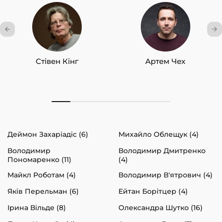
Стівен Кінг
Артем Чех
Деймон Захаріадіс (6)
Михайло Облещук (4)
Володимир
Володимир Дмитренко
Пономаренко (11)
(4)
Майкл Роботам (4)
Володимир В'ятрович (4)
Яків Перельман (6)
Ейтан Борітцер (4)
Ірина Вільде (8)
Олександра Шутко (16)