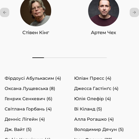
Стівен Кінг
Артем Чех
Фірдоусі Абулькасим (4)
Юліан Пресс (4)
Оксана Лущевська (8)
Джесса Гастінґс (4)
Генрик Сенкевич (6)
Юлія Олефір (4)
Світлана Горбань (4)
Ві Кіланд (5)
Денніс Лігейн (4)
Алла Рогашко (4)
Дж. Вайт (5)
Володимир Дячун (5)