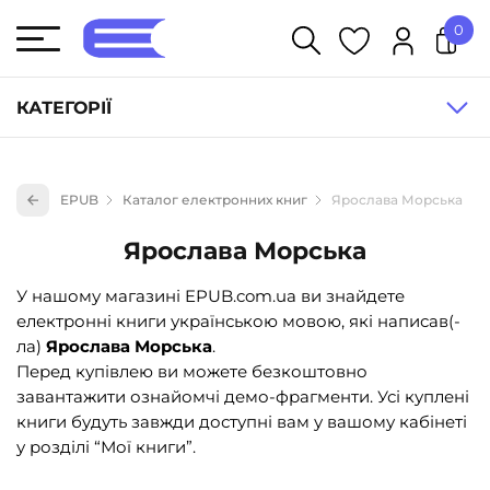
0
У кошику немає товарів.
КАТЕГОРІЇ
Художня література (1854)
EPUB
Каталог електронних книг
Ярослава Морська
Книги для дітей (835)
Ярослава Морська
Книги для підлітків (240)
Науково-популярна література (1015)
У нашому магазині EPUB.com.ua ви знайдете
електронні книги українською мовою, які написав(-
Навчальна література та посібники (527)
ла)
Ярослава Морська
.
Енциклопедії, довідники, словники (55)
Перед купівлею ви можете безкоштовно
завантажити ознайомчі демо-фрагменти. Усі куплені
Подарункові сертифікати (1)
книги будуть завжди доступні вам у вашому кабінеті
у розділі “Мої книги”.