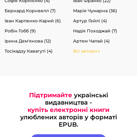
Софія Корнієнко (4)
Іван Франко (22)
Бернард Корнвелл (7)
Марія Чумарна (36)
Іван Карпенко-Карий (6)
Артур Гейлі (4)
Робін Гобб (9)
Надія Походжай (7)
Ірина Дем'янова (12)
Артем Чапай (4)
Тосікадзу Кавагуті (4)
Всі автори
Підтримайте
українські
видавництва -
купіть електронні книги
улюблених авторів у форматі
EPUB.