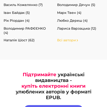
Василь Кожелянко (7)
Володимир Дячун (5)
Іван Байдак (5)
Марк Твен (4)
Рік Ріордан (4)
Любко Дереш (4)
Володимир РАФЄЄНКО
Лариса Варзацька (12)
(4)
Наталія Шост (62)
Всі автори
Підтримайте
українські
видавництва -
купіть електронні книги
улюблених авторів у форматі
EPUB.