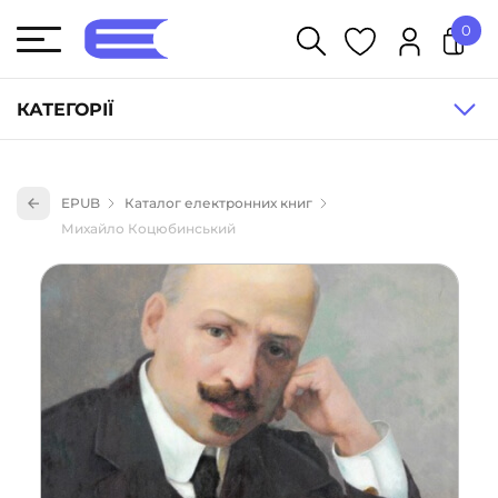
0
У кошику немає товарів.
КАТЕГОРІЇ
Художня література (1854)
EPUB
Каталог електронних книг
Книги для дітей (833)
Михайло Коцюбинський
Книги для підлітків (240)
Науково-популярна література (1015)
Навчальна література та посібники (527)
Енциклопедії, довідники, словники (55)
Подарункові сертифікати (1)