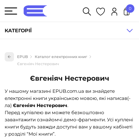
0
У кошику немає товарів.
КАТЕГОРІЇ
Художня література (1854)
EPUB
Каталог електронних книг
Книги для дітей (833)
Євгеніяч Нестерович
Книги для підлітків (240)
Євгеніяч Нестерович
Науково-популярна література (1015)
У нашому магазині EPUB.com.ua ви знайдете
Навчальна література та посібники (527)
електронні книги українською мовою, які написав(-
Енциклопедії, довідники, словники (55)
ла)
Євгеніяч Нестерович
.
Перед купівлею ви можете безкоштовно
Подарункові сертифікати (1)
завантажити ознайомчі демо-фрагменти. Усі куплені
книги будуть завжди доступні вам у вашому кабінеті
у розділі “Мої книги”.