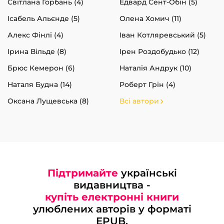
Світлана Горбань (4)
Едвард Сент-Обін (5)
Ісабель Альєнде (5)
Олена Хомич (11)
Алекс Фінлі (4)
Іван Котляревський (5)
Ірина Вільде (8)
Ірен Роздобудько (12)
Брюс Кемерон (6)
Наталія Андрук (10)
Наталя Будна (14)
Роберт Грін (4)
Оксана Лущевська (8)
Всі автори
Підтримайте
українські
видавництва -
купіть електронні книги
улюблених авторів у форматі
EPUB.