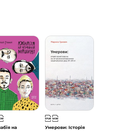
абія на
Умерови: Історія