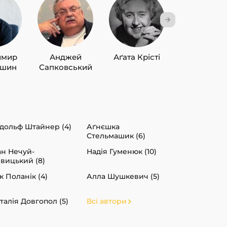
имир
Анджей
Аґата Крісті
Лю Цисін
ишин
Сапковський
дольф Штайнер (4)
Аґнєшка
Стельмашик (6)
ан Нечуй-
Надія Гуменюк (10)
вицький (8)
к Поланік (4)
Алла Шушкевич (5)
талія Довгопол (5)
Всі автори