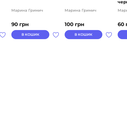
чер
Марина Гримич
Марина Гримич
Мар
90
грн
100
грн
60
В КОШИК
В КОШИК