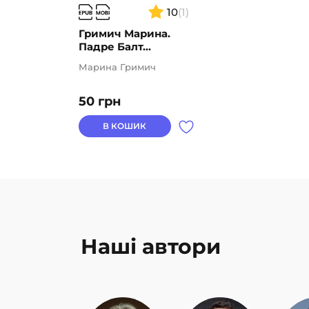
10
(1)
Гримич Марина.
Падре Балт...
Марина Гримич
50
грн
В КОШИК
Наші автори