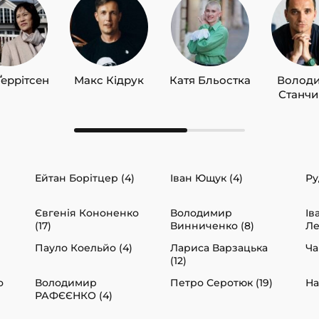
Ґеррітсен
Макс Кідрук
Катя Бльостка
Волод
Станч
Ейтан Борітцер (4)
Іван Ющук (4)
Ру
Євгенія Кононенко
Володимир
Ів
(17)
Винниченко (8)
Ле
Пауло Коельйо (4)
Лариса Варзацька
Ча
(12)
о
Володимир
Петро Серотюк (19)
На
РАФЄЄНКО (4)