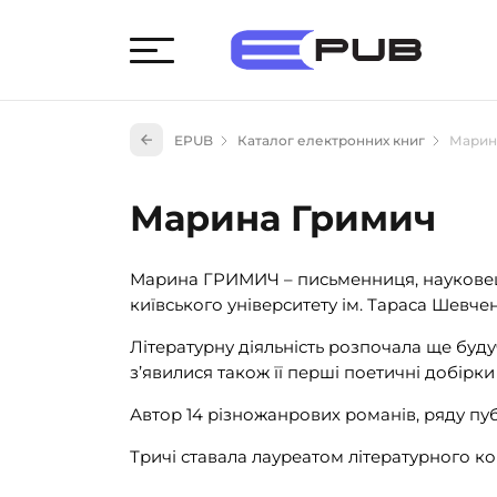
Худож
EPUB
Каталог електронних книг
Марин
Книги
Книги
Марина Гримич
Науко
Навч
Марина ГРИМИЧ – письменниця, науковець,
(527)
київського університету ім. Тараса Шевчен
Енци
(55)
Літературну діяльність розпочала ще буду
з’явилися також її перші поетичні добірки
Подар
Автор 14 різножанрових романів, ряду пу
Тричі ставала лауреатом літературного кон