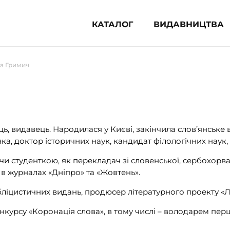
КАТАЛОГ
ВИДАВНИЦТВА
ня література (1854)
а Гримич
 для дітей (833)
 для підлітків (240)
во-популярна література (1015)
альна література та посібники
 видавець. Народилася у Києві, закінчила слов’янське в
ка, доктор історичних наук, кандидат філологічних наук, 
клопедії, довідники, словники
чи студенткою, як перекладач зі словенської, сербохорва
 в журналах «Дніпро» та «Жовтень».
ункові сертифікати (1)
бліцистичних видань, продюсер літературного проекту «
курсу «Коронація слова», в тому числі – володарем першо