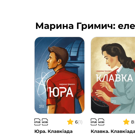
Марина Гримич: еле
6
(1)
8
Юра. Клавкіада
Клавка. Клавкіад