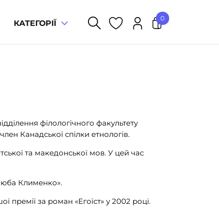
0
КАТЕГОРІЇ
У кошику немає товарів.
ідділення філологічного факультету
член Канадської спілки етнологів.
тської та македонської мов. У цей час
Люба Клименко».
ї премії за роман «Егоїст» у 2002 році.