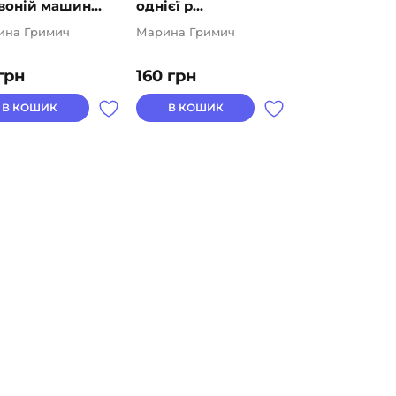
воній машин...
однієї р...
ина Гримич
Марина Гримич
грн
160
грн
В КОШИК
В КОШИК