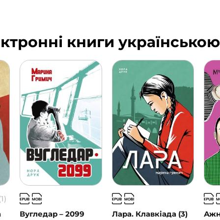
ктронні книги українською
(1)
а
Вугледар – 2099
Лара. Клавкіада (3)
Ажн