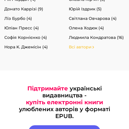
Донато Каррізі (9)
Юрій Іздрик (5)
Ліз Бурбо (4)
Світлана Овчарова (4)
Юліан Пресс (4)
Олена Ходюк (4)
Софія Корнієнко (4)
Людмила Кондратова (16)
Нора K. Джемісін (4)
Всі автори
Підтримайте
українські
видавництва -
купіть електронні книги
улюблених авторів у форматі
EPUB.