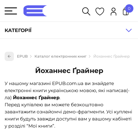
0
У кошику немає товарів.
КАТЕГОРІЇ
Художня література (1854)
EPUB
Каталог електронних книг
Йоханнес Ґрайнер
Книги для дітей (835)
Йоханнес Ґрайнер
Книги для підлітків (240)
Науково-популярна література (1015)
У нашому магазині EPUB.com.ua ви знайдете
електронні книги українською мовою, які написав(-
Навчальна література та посібники (527)
ла)
Йоханнес Ґрайнер
.
Енциклопедії, довідники, словники (55)
Перед купівлею ви можете безкоштовно
завантажити ознайомчі демо-фрагменти. Усі куплені
Подарункові сертифікати (1)
книги будуть завжди доступні вам у вашому кабінеті
у розділі “Мої книги”.