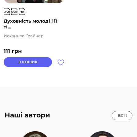
Духовність молоді і її
ті...
Йоханнес Ґрайнер
111
грн
В КОШИК
Наші автори
ВСІ