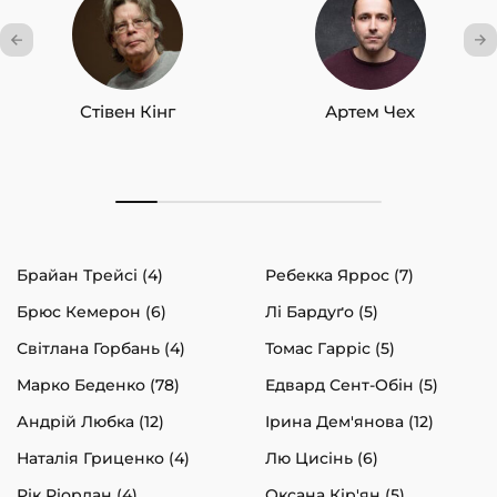
Стівен Кінг
Артем Чех
Брайан Трейсі (4)
Ребекка Яррос (7)
Брюс Кемерон (6)
Лі Бардуґо (5)
Світлана Горбань (4)
Томас Гарріс (5)
Марко Беденко (78)
Едвард Сент-Обін (5)
Андрій Любка (12)
Ірина Дем'янова (12)
Наталія Гриценко (4)
Лю Цисінь (6)
Рік Ріордан (4)
Оксана Кір'ян (5)