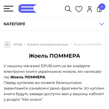
0
У кошику немає товарів.
КАТЕГОРІЇ
Художня література (1854)
EPUB
Каталог електронних книг
Жоель ПОММЕРА
Книги для дітей (836)
Жоель ПОММЕРА
Книги для підлітків (240)
Науково-популярна література (1015)
У нашому магазині EPUB.com.ua ви знайдете
електронні книги українською мовою, які написав(-
Навчальна література та посібники (527)
ла)
Жоель ПОММЕРА
.
Енциклопедії, довідники, словники (55)
Перед купівлею ви можете безкоштовно
завантажити ознайомчі демо-фрагменти. Усі куплені
Подарункові сертифікати (1)
книги будуть завжди доступні вам у вашому кабінеті
у розділі “Мої книги”.