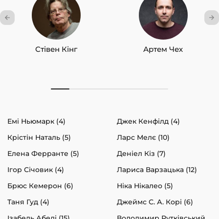
Стівен Кінг
Артем Чех
Емі Ньюмарк (4)
Джек Кенфілд (4)
Крістін Наталь (5)
Ларс Мелє (10)
Елена Ферранте (5)
Деніел Кіз (7)
Ігор Січовик (4)
Лариса Варзацька (12)
Брюс Кемерон (6)
Ніка Нікалео (5)
Таня Гуд (4)
Джеймс С. А. Корі (6)
Ізабель Абеді (15)
Володимир Рутківський