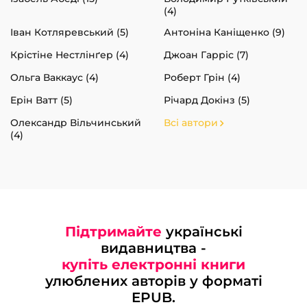
(4)
Іван Котляревський (5)
Антоніна Каніщенко (9)
Крістіне Нестлінґер (4)
Джоан Гарріс (7)
Ольга Ваккаус (4)
Роберт Грін (4)
Ерін Ватт (5)
Річард Докінз (5)
Олександр Вільчинський
Всі автори
(4)
Підтримайте
українські
видавництва -
купіть електронні книги
улюблених авторів у форматі
EPUB.