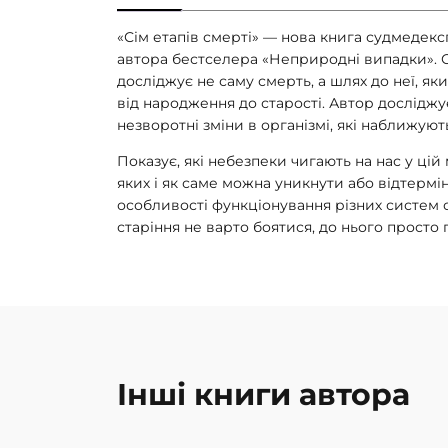
«Сім етапів смерті» — нова книга судмедек
автора бестселера «Неприродні випадки». О
досліджує не саму смерть, а шлях до неї, я
від народження до старості. Автор досліджу
незворотні зміни в організмі, які наближують
Показує, які небезпеки чигають на нас у цій
яких і як саме можна уникнути або відтермі
особливості функціонування різних систем 
старіння не варто боятися, до нього просто 
Інші книги автора