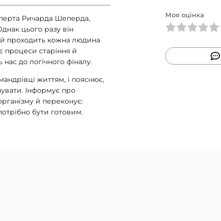
Моя оцінка
сперта Ричарда Шеперда,
днак цього разу він
кий проходить кожна людина
є процеси старіння й
 нас до логічного фіналу.
 мандрівці життям, і пояснює,
нувати. Інформує про
організму й переконує:
потрібно бути готовим.