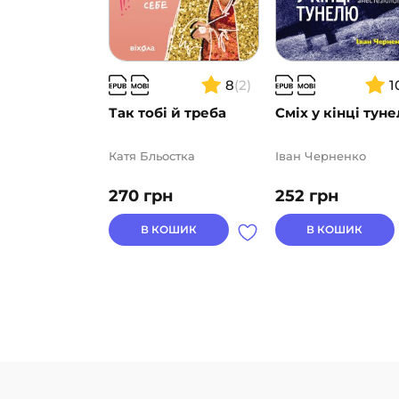
8
(2)
1
Так тобі й треба
Сміх у кінці тун
Катя Бльостка
Іван Черненко
270
грн
252
грн
В КОШИК
В КОШИК