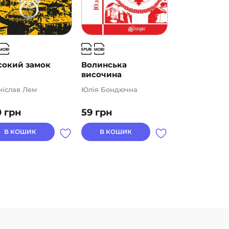
сокий замок
Волинська
Загадковий
височина
Духнович
ніслав Лем
Юлія Бондючна
Олександр Га
0
грн
59
грн
109
грн
В КОШИК
В КОШИК
В КОШИК