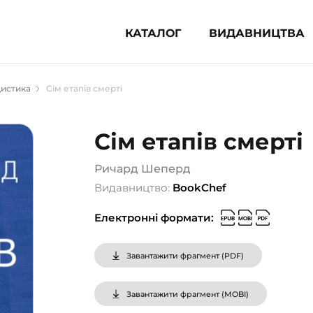
КАТАЛОГ
ВИДАВНИЦТВА
ня література (1854)
цистика
Сім етапів смерті
 для дітей (836)
 для підлітків (240)
Сім етапів смерті
во-популярна література (1015)
альна література та посібники
Ричард Шеперд
Видавництво:
BookChef
клопедії, довідники, словники
Електронні формати:
ункові сертифікати (1)
Завантажити фрагмент (
PDF
)
Завантажити фрагмент (
MOBI
)