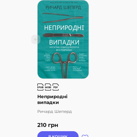
Неприродні
випадки
Ричард Шеперд
210
грн
В КОШИК