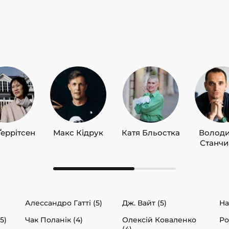
Ґеррітсен
Макс Кідрук
Катя Бльостка
Волод
Станч
Алессандро Гатті (5)
Дж. Вайт (5)
На
5)
Чак Поланік (4)
Олексій Коваленко
Ро
(4)