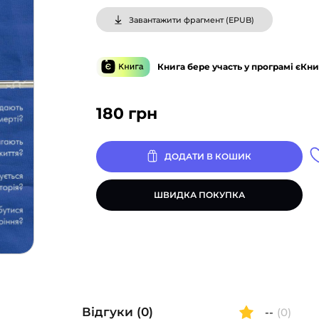
Завантажити фрагмент (
EPUB
)
Книга бере участь у програмі єКни
180
грн
ДОДАТИ В КОШИК
ШВИДКА ПОКУПКА
Відгуки (0)
--
(0)