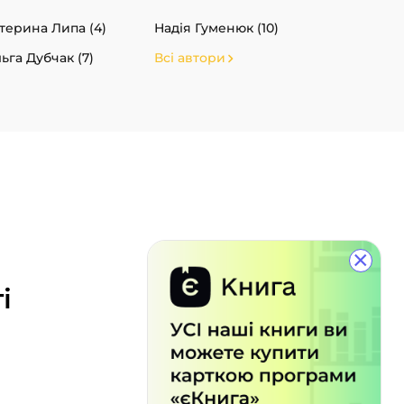
терина Липа (4)
Надія Гуменюк (10)
ьга Дубчак (7)
Всі автори
×
і