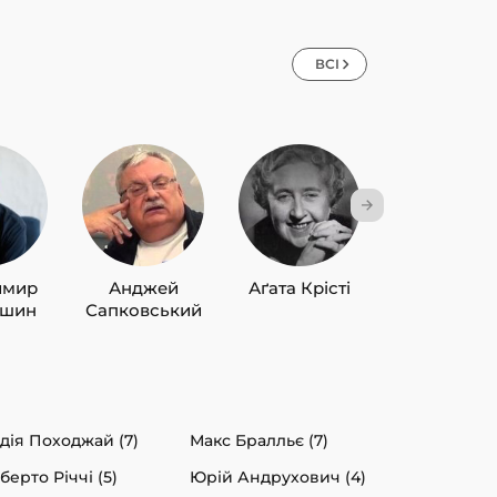
ВСІ
имир
Анджей
Аґата Крісті
Лю Цисін
ишин
Сапковський
дія Походжай (7)
Макс Бралльє (7)
берто Річчі (5)
Юрій Андрухович (4)