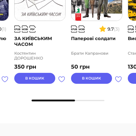
0
(1)
9.7
(3)
елю
ЗА КИЇВСЬКИМ
Паперові солдати
Ви
ЧАСОМ
Костянтин
Брати Капранови
Ста
ДОРОШЕНКО
350
грн
50
грн
13
В КОШИК
В КОШИК