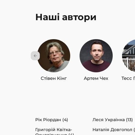
Наші автори
Стівен Кінг
Артем Чех
Тесс 
Рік Ріордан (4)
Леся Українка (13)
Григорій Квітка-
Наталія Довгопол (
Основ'яненко (4)