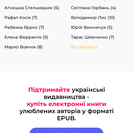
Аґнєшка Стельмашик (6)
Світлана Горбань (4)
Рафал Косік (7)
Володимир Лис (10)
Ребекка Яррос (7)
Юрій Винничук (5)
Елена Ферранте (5)
Тарас Шевченко (7)
Марко Вовчок (8)
Всі автори
Підтримайте
українські
видавництва -
купіть електронні книги
улюблених авторів у форматі
EPUB.