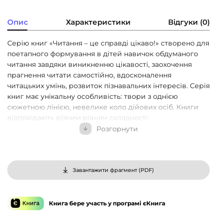
Опис
Характеристики
Відгуки (0)
Серію книг «Читання – це справді цікаво!» створено для
поетапного формування в дітей навичок обдуманого
читання завдяки виникненню цікавості, заохочення
прагнення читати самостійно, вдосконалення
читацьких умінь, розвиток пізнавальних інтересів. Серія
книг має унікальну особливість: твори з однією
сюжетною лінією, невелике коло дійових осіб. Книги
відповідають різним рівням складності:
Розгорнути
1 рівень – «Починаю читати» (30-100 слів) –
короткі твори, в яких переважають прості
речення.
Завантажити фрагмент (
PDF
)
2 рівень – «Читаю з допомогою» (50-250 слів) –
прості сюжети, зрозуміла лексика, поступове
ускладнення синтаксичних конструкцій.
Книга бере участь у програмі єКнига
3 рівень – «Читаю самостійно» (250-750 слів) –