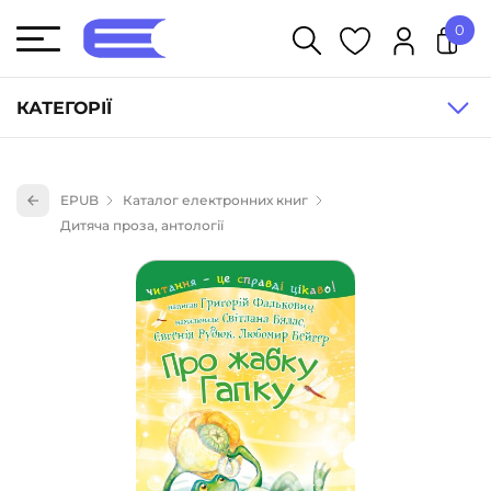
0
У кошику немає товарів.
КАТЕГОРІЇ
Художня література (1854)
EPUB
Каталог електронних книг
Книги для дітей (836)
Дитяча проза, антології
Книги для підлітків (240)
Науково-популярна література (1015)
Навчальна література та посібники (527)
Енциклопедії, довідники, словники (55)
Подарункові сертифікати (1)