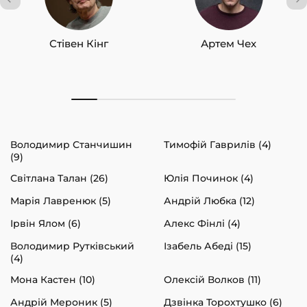
Стівен Кінг
Артем Чех
Володимир Станчишин
Тимофій Гаврилів (4)
(9)
Світлана Талан (26)
Юлія Починок (4)
Марія Лавренюк (5)
Андрій Любка (12)
Ірвін Ялом (6)
Алекс Фінлі (4)
Володимир Рутківський
Ізабель Абеді (15)
(4)
Мона Кастен (10)
Олексій Волков (11)
Андрій Мероник (5)
Дзвінка Торохтушко (6)