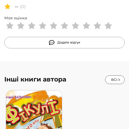
складніші, але доступні для сприйняття сюжети,
--
(0)
нова лексика, образні вислови.
Моя оцінка
4 рівень – «Читаю залюбки» (700-1500 слів) –
різноманітні за жанром і тематикою твори для
розвитку пізнавальних інтересів.
Додати відгук
Приємного читання Вам і Вашим дітям!
Інші книги автора
ВСІ