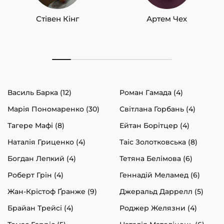
Стівен Кінг
Артем Чех
Василь Барка (12)
Роман Гамада (4)
Марія Пономаренко (30)
Світлана Горбань (4)
Тагере Мафі (8)
Ейтан Борітцер (4)
Наталія Гриценко (4)
Таіс Золотковська (8)
Богдан Лепкий (4)
Тетяна Белімова (6)
Роберт Грін (4)
Геннадій Меламед (6)
Жан-Крістоф Ґранже (9)
Джеральд Даррелл (5)
Брайан Трейсі (4)
Роджер Желязни (4)