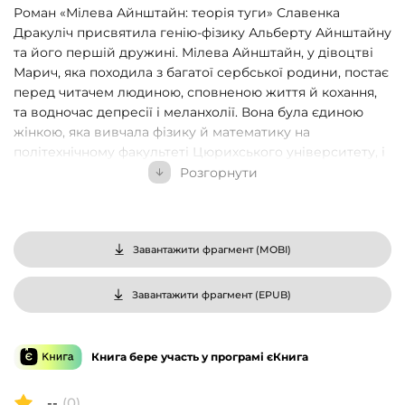
Роман «Мілева Айнштайн: теорія туги» Славенка
Дракуліч присвятила генію-фізику Альберту Айнштайну
та його першій дружині. Мілева Айнштайн, у дівоцтві
Марич, яка походила з багатої сербської родини, постає
перед читачем людиною, сповненою життя й кохання,
та водночас депресії і меланхолії. Вона була єдиною
жінкою, яка вивчала фізику й математику на
політехнічному факультеті Цюрихського університету, і
завдяки надзвичайним здібностям могла досягти
Розгорнути
найвищих наукових вершин, проте врешті стала
втіленням ролі жінки в тогочасному суспільстві.
Мілевина теорія туги така ж складна, як і теорія
відносності. Від ранньої юності аж до смерті вона
Завантажити фрагмент (
MOBI
)
мужньо несла тягар туги, до якого час постійно додавав
болю: насмішки через фізичну ваду, невдалий шлюб,
Завантажити фрагмент (
EPUB
)
смерть дитини, хвороба сестри, нездійснені мрії про
університетську освіту, скрутне матеріальне
становище, важка недуга сина, — доля, що не залишить
Книга бере участь у програмі єКнига
байдужим жодного читача. З хорватської переклала
Хороз Наталія.
--
(0)