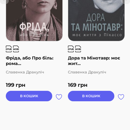
Фріда, або Про біль:
Дора та Мінотавр: моє
рома...
жит...
Славенка Дракуліч
Славенка Дракуліч
199
грн
169
грн
В КОШИК
В КОШИК