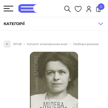
0
У кошику немає товарів.
КАТЕГОРІЇ
Художня література (1854)
EPUB
Каталог електронних книг
Любовні романи
Книги для дітей (835)
Книги для підлітків (240)
Науково-популярна література (1015)
Навчальна література та посібники (527)
Енциклопедії, довідники, словники (55)
Подарункові сертифікати (1)