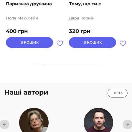
Паризька дружина
Тому, що ти є
Пола Мак-Лейн
Дара Корній
400
грн
320
грн
В КОШИК
В КОШИК
Наші автори
ВСІ