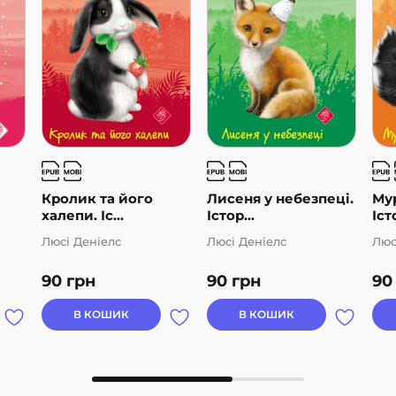
Кролик та його
Лисеня у небезпеці.
Мур
халепи. Іс...
Істор...
Істо
Люсі Деніелс
Люсі Деніелс
Люс
90
грн
90
грн
9
В КОШИК
В КОШИК