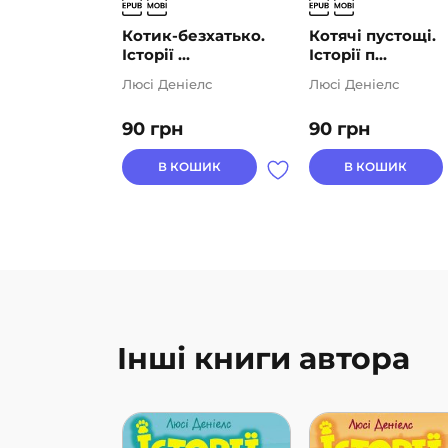
Котик-безхатько.
Котячі пустощі.
Історії ...
Історії п...
Люсі Деніелс
Люсі Деніелс
90
грн
90
грн
В КОШИК
В КОШИК
Інші книги автора