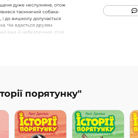
щеня дуже неслухняне, отож
’явився таємничий собака-
, і до вишколу долучається
ка. Чи вдасться друзям
кий вже й небезпечний отой
порятунку» навчають дітей
та любов’ю. У Великобританії
имірників книг.
сторії порятунку"