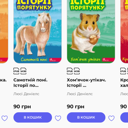
ка.
Самотній поні.
Хом’ячок-утікач.
Кро
Історії по...
Історії ...
хал
Люсі Деніелс
Люсі Деніелс
Люс
90
грн
90
грн
9
В КОШИК
В КОШИК