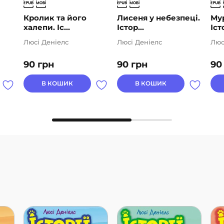
Кролик та його
Лисеня у небезпеці.
Мур
халепи. Іс...
Істор...
Істо
Люсі Деніелс
Люсі Деніелс
Люс
90
грн
90
грн
9
В КОШИК
В КОШИК