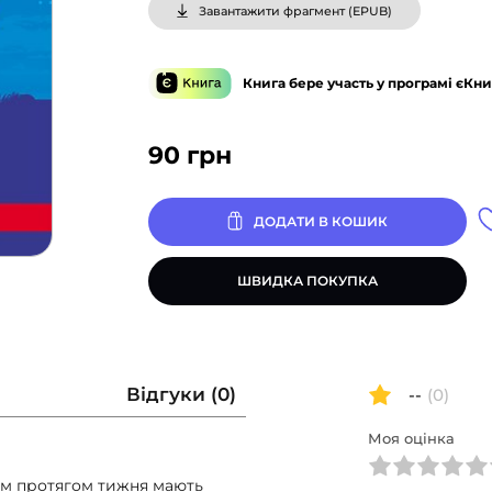
Завантажити фрагмент (
EPUB
)
Книга бере участь у програмі єКни
90
грн
ДОДАТИ В КОШИК
ШВИДКА ПОКУПКА
Відгуки (0)
--
(0)
Моя оцінка
ем протягом тижня мають