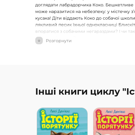
доглядати лабрадорчика Коко. Бешкетливе 
може наразитися на небезпеку: у містечку з
кусака! Діти віддають Коко до собачої школи
лякливий песик їхньої однокласниці Блискіт
впоратися з собачими негараздами? І чи та
страшний кусака?
Розгорнути
Чому варто читати:
Добрі та захоплюючі історії з серії «Історії 
ставитися до тварин зі співчуттям, повагою 
в цій серії видано вже понад 2 мільйони пр
Інші книги циклу "І