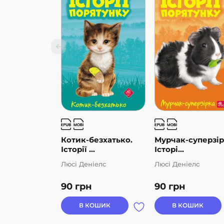
Котик-безхатько.
Мурчак-суперзір
Історії ...
Історі...
Люсі Деніелс
Люсі Деніелс
90
грн
90
грн
В КОШИК
В КОШИК