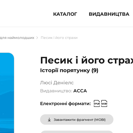
КАТАЛОГ
ВИДАВНИЦТВА
ня література (1854)
 для наймолодших
Песик і його страхи
 для дітей (833)
 для підлітків (240)
Песик і його стра
во-популярна література (1015)
Історії порятунку
(9)
альна література та посібники
Люсі Деніелс
клопедії, довідники, словники
Видавництво:
АССА
ункові сертифікати (1)
Електронні формати:
Завантажити фрагмент (
MOBI
)