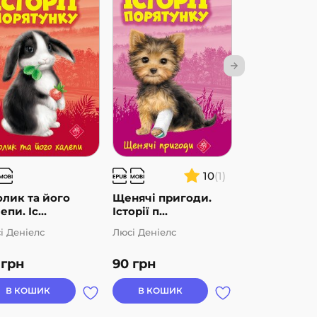
10
(1)
лик та його
Щенячі пригоди.
Лисеня у не
епи. Іс...
Історії п...
Істор...
і Деніелс
Люсі Деніелс
Люсі Деніелс
0
грн
90
грн
90
грн
В КОШИК
В КОШИК
В КОШИК