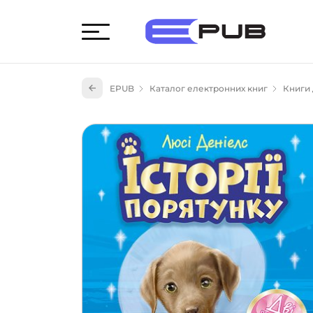
Худож
EPUB
Каталог електронних книг
Книги
Книги
Книги
Науко
Навч
(527)
Енци
(55)
Подар