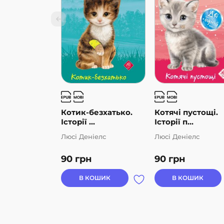
Котик-безхатько.
Котячі пустощі.
Історії ...
Історії п...
Люсі Деніелс
Люсі Деніелс
90
грн
90
грн
В КОШИК
В КОШИК