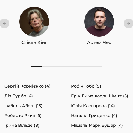
Стівен Кінг
Артем Чех
Сергій Корнієнко (4)
Робін Гобб (9)
Ліз Бурбо (4)
Ерік-Емманюель Шмітт (5)
Ізабель Абеді (15)
Юлія Каспарова (14)
Роберто Річчі (5)
Наталія Гриценко (4)
Ірина Вільде (8)
Мішель Марк Бушар (4)