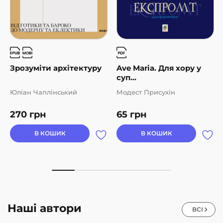
Зрозуміти архітектуру
Ave Maria. Для хору у
суп...
Юліан Чаплінський
Модест Присухін
270
грн
65
грн
В КОШИК
В КОШИК
Наші автори
ВСІ