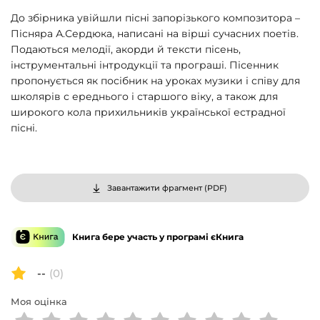
До збірника увійшли пісні запорізького композитора –
Пісняра А.Сердюка, написані на вірші сучасних поетів.
Подаються мелодії, акорди й тексти пісень,
інструментальні інтродукції та програші. Пісенник
пропонується як посібник на уроках музики і співу для
школярів с ереднього і старшого віку, а також для
широкого кола прихильників української естрадної
пісні.
Завантажити фрагмент (
PDF
)
Книга бере участь у програмі єКнига
--
(0)
Моя оцінка