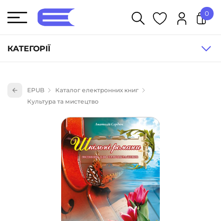
0
У кошику немає товарів.
КАТЕГОРІЇ
Художня література (1854)
EPUB
Каталог електронних книг
Книги для дітей (835)
Культура та мистецтво
Книги для підлітків (240)
Науково-популярна література (1015)
Навчальна література та посібники (527)
Енциклопедії, довідники, словники (55)
Подарункові сертифікати (1)