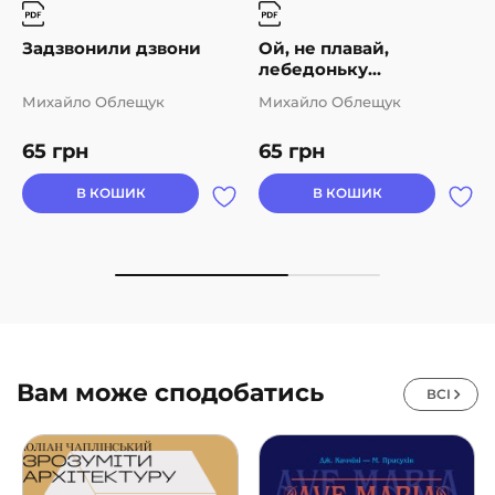
Задзвонили дзвони
Ой, не плавай,
лебедоньку...
Михайло Облещук
Михайло Облещук
65
грн
65
грн
В КОШИК
В КОШИК
Вам може сподобатись
ВСІ