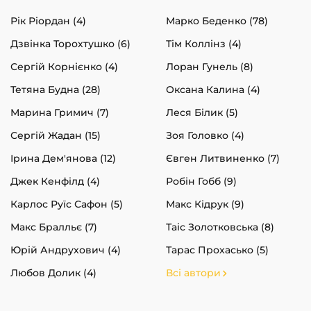
Рік Ріордан (4)
Марко Беденко (78)
Дзвінка Торохтушко (6)
Тім Коллінз (4)
Сергій Корнієнко (4)
Лоран Гунель (8)
Тетяна Будна (28)
Оксана Калина (4)
Марина Гримич (7)
Леся Білик (5)
Сергій Жадан (15)
Зоя Головко (4)
Ірина Дем'янова (12)
Євген Литвиненко (7)
Джек Кенфілд (4)
Робін Гобб (9)
Карлос Руїс Сафон (5)
Макс Кідрук (9)
Макс Бралльє (7)
Таіс Золотковська (8)
Юрій Андрухович (4)
Тарас Прохасько (5)
Любов Долик (4)
Всі автори