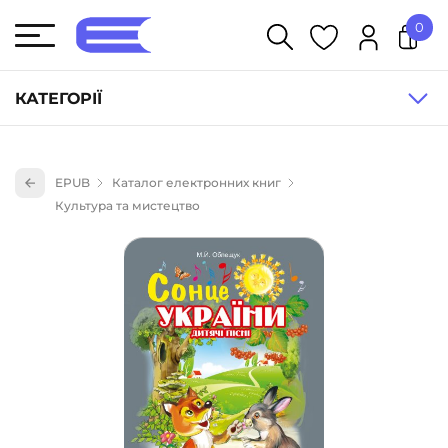
0
У кошику немає товарів.
КАТЕГОРІЇ
Художня література (1854)
EPUB
Каталог електронних книг
Книги для дітей (836)
Культура та мистецтво
Книги для підлітків (240)
Науково-популярна література (1015)
Навчальна література та посібники (527)
Енциклопедії, довідники, словники (55)
Подарункові сертифікати (1)