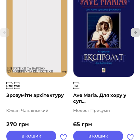
Зрозуміти архітектуру
Ave Maria. Для хору у
суп...
Юліан Чаплінський
Модест Присухін
270
грн
65
грн
В КОШИК
В КОШИК