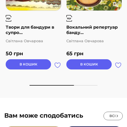
Твори для бандури в
Вокальний репертуар
супро...
банду...
Світлана Овчарова
Світлана Овчарова
50
грн
65
грн
В КОШИК
В КОШИК
Вам може сподобатись
ВСІ