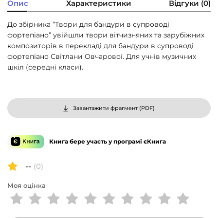
Опис
Характеристики
Відгуки (0)
До збірника “Твори для бандури в супроводі
фортепіано” увійшли твори вітчизняних та зарубіжних
композиторів в перекладі для бандури в супроводі
фортепіано Світлани Овчарової. Для учнів музичних
шкіл (середні класи).
Завантажити фрагмент (
PDF
)
Книга бере участь у програмі єКнига
--
(0)
Моя оцінка