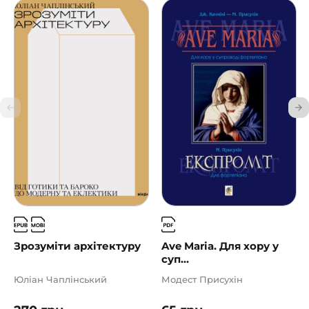
Зрозуміти архітектуру
Ave Maria. Для хору у
суп...
Юліан Чаплінський
Модест Присухін