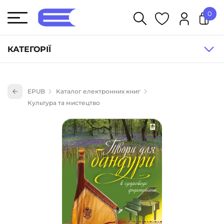
0
У кошику немає товарів.
КАТЕГОРІЇ
Художня література (1854)
EPUB
Каталог електронних книг
Книги для дітей (836)
Культура та мистецтво
Книги для підлітків (240)
Науково-популярна література (1015)
Навчальна література та посібники (527)
Енциклопедії, довідники, словники (55)
Подарункові сертифікати (1)