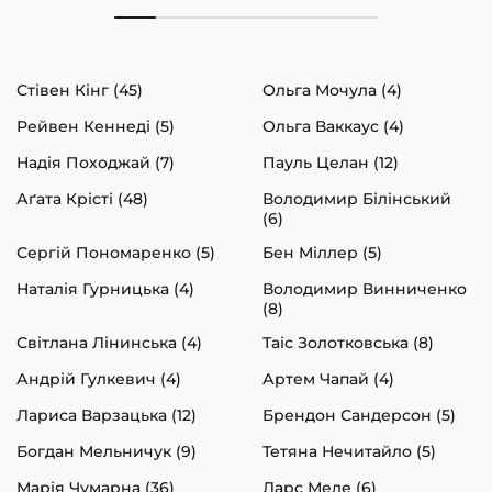
Стівен Кінг (45)
Ольга Мочула (4)
Рейвен Кеннеді (5)
Ольга Ваккаус (4)
Надія Походжай (7)
Пауль Целан (12)
Аґата Крісті (48)
Володимир Білінський
(6)
Сергій Пономаренко (5)
Бен Міллер (5)
Наталія Гурницька (4)
Володимир Винниченко
(8)
Світлана Лінинська (4)
Таіс Золотковська (8)
Андрій Гулкевич (4)
Артем Чапай (4)
Лариса Варзацька (12)
Брендон Сандерсон (5)
Богдан Мельничук (9)
Тетяна Нечитайло (5)
Марія Чумарна (36)
Ларс Меле (6)