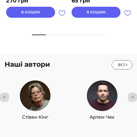
270
грн
65
грн
В КОШИК
В КОШИК
Наші автори
ВСІ
Стівен Кінг
Артем Чех