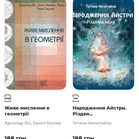
Живе мислення в
Народження Айстри.
геометрії
Різдвя...
Арнольд Віс, Ернст Бюлер
Тетяна Нечитайло
188
грн
188
грн