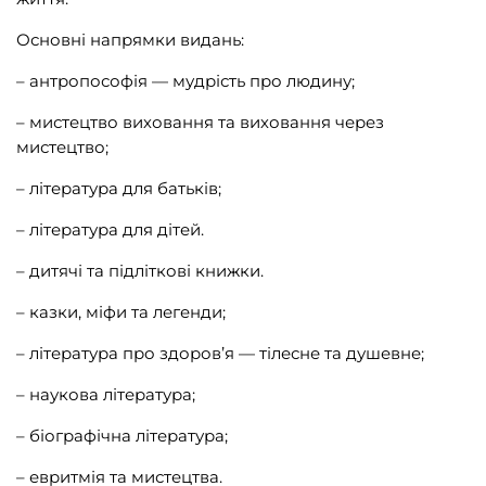
Видавництво Анетти Антоненко
(239)
Основні напрямки видань:
Видавництво Богдан
(1515)
– антропософія — мудрість про людину;
Відкриття
(1)
– мистецтво виховання та виховання через
Віхола
(273)
мистецтво;
їzhak
(1)
– література для батьків;
К.І.С.
(18)
– література для дітей.
Кальварія
(43)
– дитячі та підліткові книжки.
Кенгуру
(9)
– казки, міфи та легенди;
Книги-ХХІ
(225)
– література про здоров’я — тілесне та душевне;
КСД
(1010)
– наукова література;
Маміно
(10)
– біографічна література;
Мандрівець
(27)
Меридіан Черновіц
(70)
– евритмія та мистецтва.