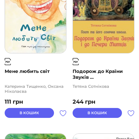
Мене любить світ
Подорож до Країни
Звуків ...
Катерина Тищенко, Оксана
Тетяна Сотнікова
Ніколаєва
111
грн
244
грн
В КОШИК
В КОШИК