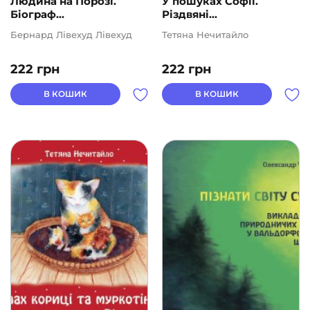
Людина на Порозі.
У пошуках Софії.
Біограф...
Різдвяні...
Бернард Лівехуд Лівехуд
Тетяна Нечитайло
222
грн
222
грн
В КОШИК
В КОШИК