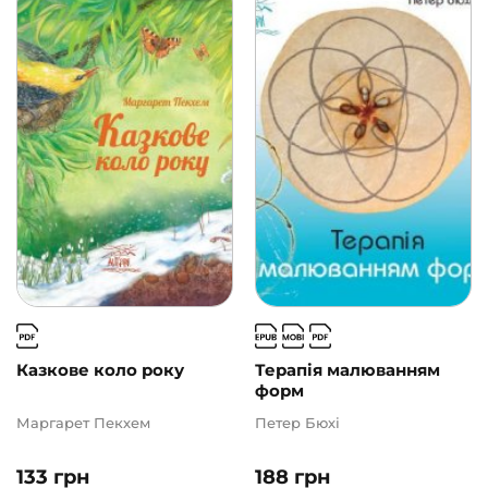
Казкове коло року
Терапія малюванням
форм
Маргарет Пекхем
Петер Бюхі
133
грн
188
грн