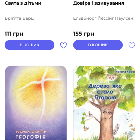
Свята з дітьми
Довіра і здивування
Брігітта Барц
Ельдбйорг Йєссінг Паулсен
111
грн
155
грн
В КОШИК
В КОШИК