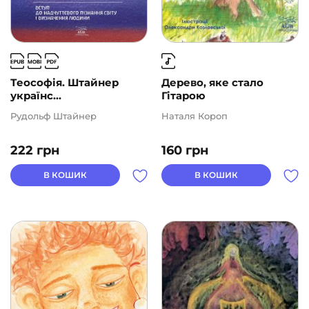
Теософія. Штайнер
Дерево, яке стало
українс...
Гітарою
Рудольф Штайнер
Наталя Короп
222
грн
160
грн
В КОШИК
В КОШИК