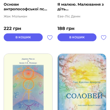
Основи
Я малюю. Малювання з
Ще одну сторінку
(10)
антропософської пс...
діть...
Жак Мольман
Еве-Ліс Дамм
АВТОРИ
222
грн
188
грн
В КОШИК
В КОШИК
ЦІНА
2
1000