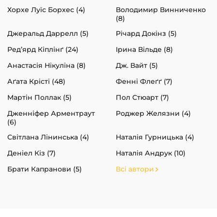
Хорхе Луїс Борхес (4)
Володимир Винниченко
(8)
Джеральд Даррелл (5)
Річард Докінз (5)
Ред’ярд Кіплінґ (24)
Ірина Вільде (8)
Анастасія Нікуліна (8)
Дж. Вайт (5)
Аґата Крісті (48)
Фенні Флеґґ (7)
Мартін Поллак (5)
Пол Стюарт (7)
Дженніфер Арментраут
Роджер Желязни (4)
(6)
Світлана Лінинська (4)
Наталія Гурницька (4)
Деніел Кіз (7)
Наталія Андрук (10)
Брати Капранови (5)
Всі автори