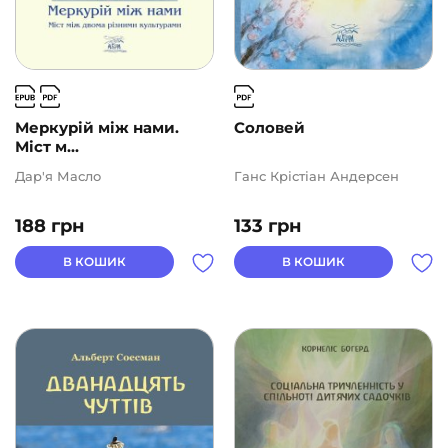
Меркурій між нами.
Соловей
Міст м...
Дар'я Масло
Ганс Крістіан Андерсен
188
грн
133
грн
В КОШИК
В КОШИК