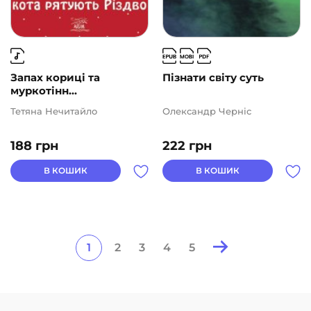
Запах кориці та
Пізнати світу суть
муркотінн...
Тетяна Нечитайло
Олександр Черніс
188
грн
222
грн
В КОШИК
В КОШИК
1
2
3
4
5
Posts
pagination