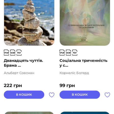
Дванадцять чуттів.
Соціальна триченність
Брама ...
у с...
Альберт Соесман
Корнеліс Богерд
222
грн
99
грн
В КОШИК
В КОШИК