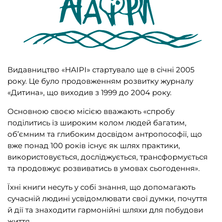
Подарункові сертифікати
(1)
ВИДАВНИЦТВА
Видавництво «НАІРІ» стартувало ще в січні 2005
року. Це було продовженням розвитку журналу
Biblio.Center
(3)
«Дитина», що виходив з 1999 до 2004 року.
BookChef
(165)
Основною своєю місією вважають «спробу
поділитись із широким колом людей багатим,
OLEAN
(2)
об’ємним та глибоким досвідом антропософії, що
Readberry
(13)
вже понад 100 років існує як шлях практики,
використовується, досліджується, трансформується
Steppe Lighthouse
(2)
та продовжує розвиватись в умовах сьогодення».
Алатон
(25)
Їхні книги несуть у собі знання, що допомагають
АССА
(60)
сучасній людині усвідомлювати свої думки, почуття
й дії та знаходити гармонійні шляхи для побудови
Видавництво «Крок»
(49)
життя.