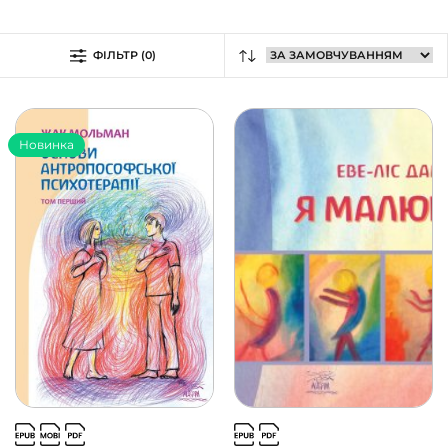
Морфеус
(26)
ФІЛЬТР (0)
Наірі
(97)
Нора-Друк
(40)
Ранок
(212)
Новинка
Сакцент Плюс
(19)
Сафран
(24)
Свічадо
(1)
Своє
(8)
Фабула
(273)
ФОП Вишневська Ксеня Іванівна
(3)
ФОП Опанасенко С.В.
(5)
ФОП Тарас Вашків
(6)
Чорні вівці
(71)