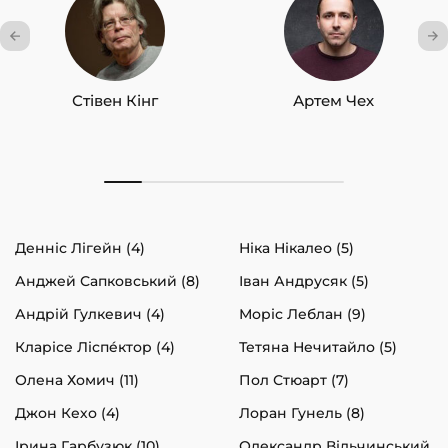
Стівен Кінг
Артем Чех
Денніс Лігейн (4)
Ніка Нікалео (5)
Анджей Сапковський (8)
Іван Андрусяк (5)
Андрій Гулкевич (4)
Моріс Леблан (9)
Кларісе Ліспéктор (4)
Тетяна Нечитайло (5)
Олена Хомич (11)
Пол Стюарт (7)
Джон Кехо (4)
Лоран Гунель (8)
Ірина Гарбузюк (10)
Олександр Вільчинський