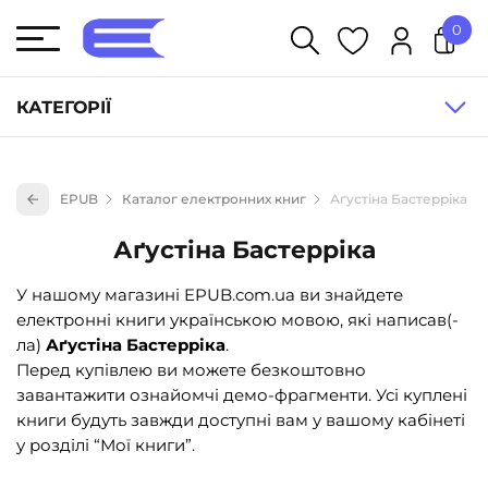
0
У кошику немає товарів.
КАТЕГОРІЇ
Художня література (1854)
EPUB
Каталог електронних книг
Аґустіна Бастерріка
Книги для дітей (836)
Аґустіна Бастерріка
Книги для підлітків (240)
Науково-популярна література (1015)
У нашому магазині EPUB.com.ua ви знайдете
електронні книги українською мовою, які написав(-
Навчальна література та посібники (527)
ла)
Аґустіна Бастерріка
.
Енциклопедії, довідники, словники (55)
Перед купівлею ви можете безкоштовно
завантажити ознайомчі демо-фрагменти. Усі куплені
Подарункові сертифікати (1)
книги будуть завжди доступні вам у вашому кабінеті
у розділі “Мої книги”.