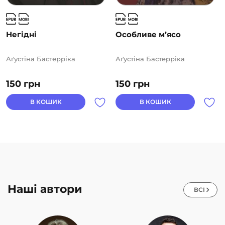
Негідні
Особливе м’ясо
Аґустіна Бастерріка
Аґустіна Бастерріка
150
грн
150
грн
В КОШИК
В КОШИК
Наші автори
ВСІ