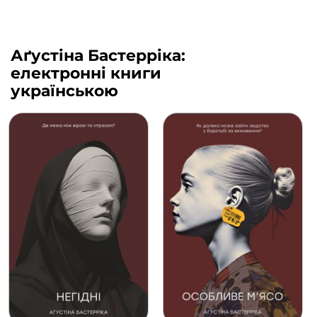
Аґустіна Бастерріка:
електронні книги
українською