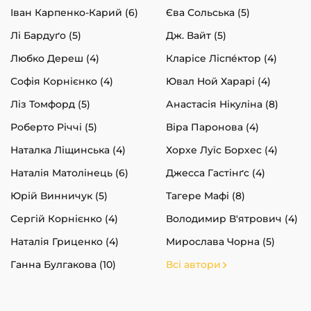
Іван Карпенко-Карий (6)
Єва Сольська (5)
Лі Бардуґо (5)
Дж. Вайт (5)
Любко Дереш (4)
Кларісе Ліспéктор (4)
Софія Корнієнко (4)
Ювал Ной Харарі (4)
Ліз Томфорд (5)
Анастасія Нікуліна (8)
Роберто Річчі (5)
Віра Паронова (4)
Наталка Ліщинська (4)
Хорхе Луїс Борхес (4)
Наталія Матолінець (6)
Джесса Гастінґс (4)
Юрій Винничук (5)
Тагере Мафі (8)
Сергій Корнієнко (4)
Володимир В'ятрович (4)
Наталія Гриценко (4)
Мирослава Чорна (5)
Ганна Булгакова (10)
Всі автори