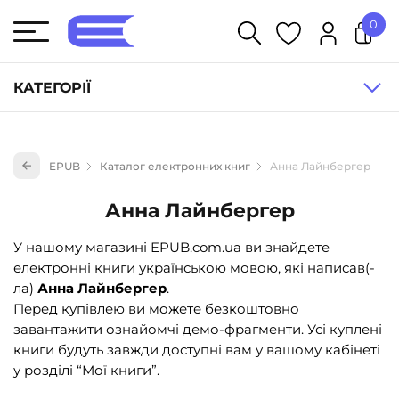
0
У кошику немає товарів.
КАТЕГОРІЇ
Художня література (1854)
EPUB
Каталог електронних книг
Анна Лайнбергер
Книги для дітей (835)
Книги для підлітків (240)
Анна Лайнбергер
Науково-популярна література (1015)
У нашому магазині EPUB.com.ua ви знайдете
Навчальна література та посібники (527)
електронні книги українською мовою, які написав(-
ла)
Анна Лайнбергер
.
Енциклопедії, довідники, словники (55)
Перед купівлею ви можете безкоштовно
Подарункові сертифікати (1)
завантажити ознайомчі демо-фрагменти. Усі куплені
книги будуть завжди доступні вам у вашому кабінеті
у розділі “Мої книги”.