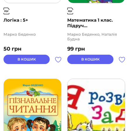
Логіка : 5+
Математика 1 клас.
Підруч...
Марко Беденко
Марко Беденко, Наталія
Будна
50
грн
99
грн
В КОШИК
В КОШИК