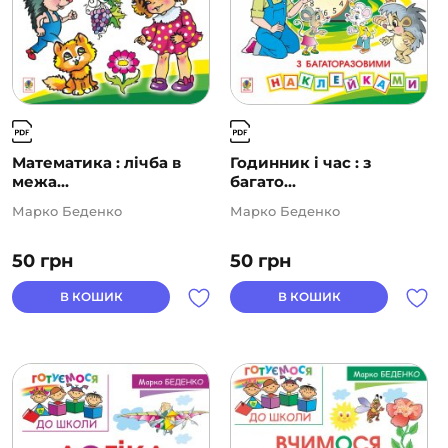
Математика : лічба в
Годинник і час : з
межа...
багато...
Марко Беденко
Марко Беденко
50
грн
50
грн
В КОШИК
В КОШИК