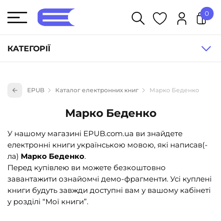
0
У кошику немає товарів.
КАТЕГОРІЇ
Художня література (1854)
EPUB
Каталог електронних книг
Марко Беденко
Книги для дітей (836)
Марко Беденко
Книги для підлітків (240)
Науково-популярна література (1015)
У нашому магазині EPUB.com.ua ви знайдете
електронні книги українською мовою, які написав(-
Навчальна література та посібники (527)
ла)
Марко Беденко
.
Енциклопедії, довідники, словники (55)
Перед купівлею ви можете безкоштовно
завантажити ознайомчі демо-фрагменти. Усі куплені
Подарункові сертифікати (1)
книги будуть завжди доступні вам у вашому кабінеті
у розділі “Мої книги”.