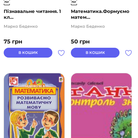
Пізнавальне читання. 1
Математика.Формуємо
кл...
матем...
Марко Беденко
Марко Беденко
75
грн
50
грн
В КОШИК
В КОШИК