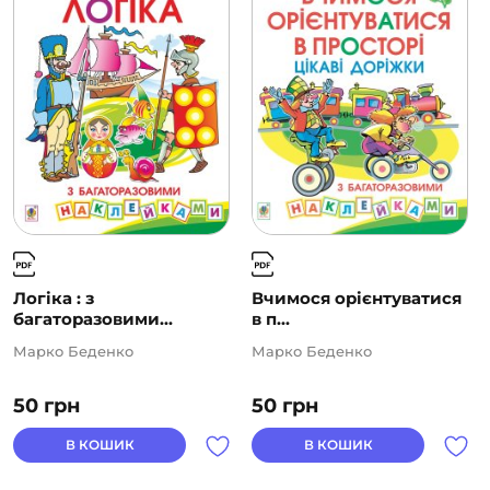
Логіка : з
Вчимося орієнтуватися
багаторазовими...
в п...
Марко Беденко
Марко Беденко
50
грн
50
грн
В КОШИК
В КОШИК