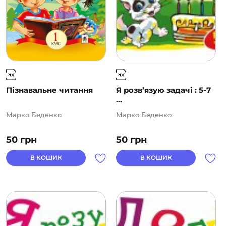
Пізнавальне читання
Я розв’язую задачі : 5-7
...
Марко Беденко
Марко Беденко
50
грн
50
грн
В КОШИК
В КОШИК