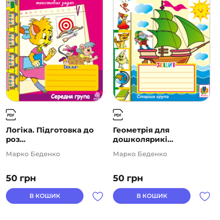
Логіка. Підготовка до
Геометрія для
роз...
дошколярикі...
Марко Беденко
Марко Беденко
50
грн
50
грн
В КОШИК
В КОШИК