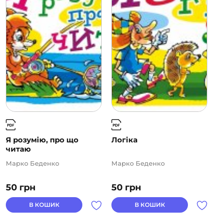
Я розумію, про що
Логіка
читаю
Марко Беденко
Марко Беденко
50
грн
50
грн
В КОШИК
В КОШИК