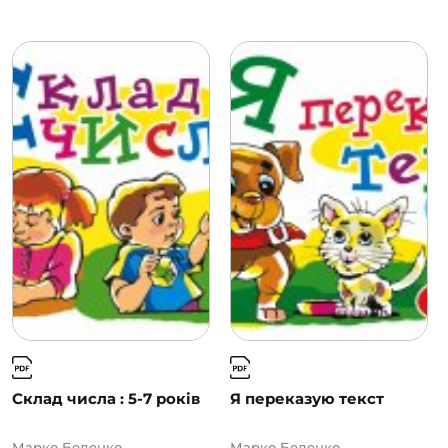
Склад числа : 5-7 років
Я переказую текст
Марко Беденко
Марко Беденко