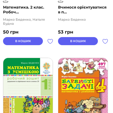
Математика. 2 клас.
Вчимося орієнтуватися
Робоч...
в п...
Марко Беденко, Наталя
Марко Беденко
Будна
50
грн
53
грн
В КОШИК
В КОШИК