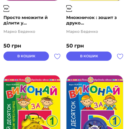
Просто множити й
Множничок : зошит з
ділити у...
друко...
Марко Беденко
Марко Беденко
50
грн
50
грн
В КОШИК
В КОШИК