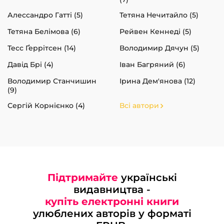
Алессандро Гатті (5)
Тетяна Нечитайло (5)
Тетяна Белімова (6)
Рейвен Кеннеді (5)
Тесс Ґеррітсен (14)
Володимир Дячун (5)
Давід Брі (4)
Іван Багряний (6)
Володимир Станчишин
Ірина Дем'янова (12)
(9)
Сергій Корнієнко (4)
Всі автори
Підтримайте
українські
видавництва -
купіть електронні книги
улюблених авторів у форматі