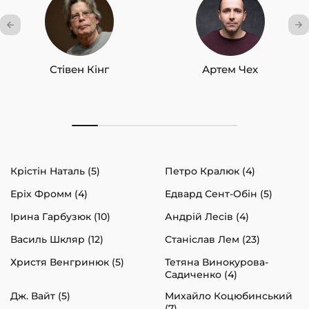
Стівен Кінг
Артем Чех
Крістін Наталь (5)
Петро Кралюк (4)
Еріх Фромм (4)
Едвард Сент-Обін (5)
Ірина Гарбузюк (10)
Андрій Лесів (4)
Василь Шкляр (12)
Станіслав Лем (23)
Христя Венгринюк (5)
Тетяна Винокурова-
Садиченко (4)
Дж. Вайт (5)
Михайло Коцюбинський
(7)