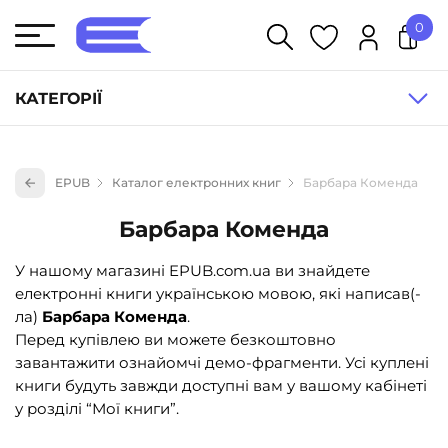
0
У кошику немає товарів.
КАТЕГОРІЇ
Художня література (1854)
EPUB
Каталог електронних книг
Барбара Коменда
Книги для дітей (836)
Барбара Коменда
Книги для підлітків (240)
Науково-популярна література (1015)
У нашому магазині EPUB.com.ua ви знайдете
електронні книги українською мовою, які написав(-
Навчальна література та посібники (527)
ла)
Барбара Коменда
.
Енциклопедії, довідники, словники (55)
Перед купівлею ви можете безкоштовно
завантажити ознайомчі демо-фрагменти. Усі куплені
Подарункові сертифікати (1)
книги будуть завжди доступні вам у вашому кабінеті
у розділі “Мої книги”.