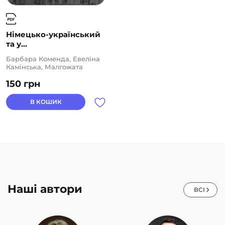
Німецько-український
та у...
Барбара Коменда, Евеліна
Камінська, Малгожата
Осевич-Матерновська,
150
грн
Місек Дорота
В КОШИК
Наші автори
ВСІ