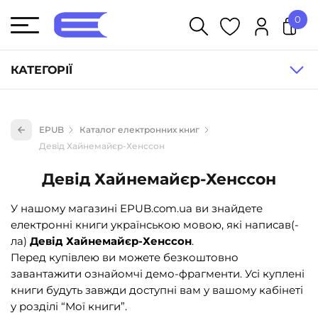
0
У кошику немає товарів.
КАТЕГОРІЇ
Художня література (1854)
EPUB
Каталог електронних книг
Книги для дітей (836)
Девід Хайнемайєр-Хенссон
Книги для підлітків (240)
Девід Хайнемайєр-Хенссон
Науково-популярна література (1015)
У нашому магазині EPUB.com.ua ви знайдете
Навчальна література та посібники (527)
електронні книги українською мовою, які написав(-
Енциклопедії, довідники, словники (55)
ла)
Девід Хайнемайєр-Хенссон
.
Перед купівлею ви можете безкоштовно
Подарункові сертифікати (1)
завантажити ознайомчі демо-фрагменти. Усі куплені
книги будуть завжди доступні вам у вашому кабінеті
у розділі “Мої книги”.