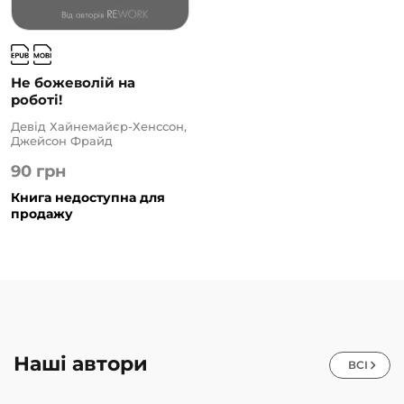
Не божеволій на
роботі!
Девід Хайнемайєр-Хенссон,
Джейсон Фрайд
90
грн
Книга недоступна для
продажу
Наші автори
ВСІ