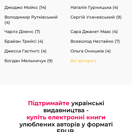
Джоджо Мойєс (14)
Наталія Гурницька (4)
Володимир Рутківський
Сергій Ухачевський (9)
(4)
Чарлз Дікенс (7)
Сара Джанет Маас (4)
Брайан Трейсі (4)
Всеволод Нестайко (7)
Джесса Гастінґс (4)
Ольга Онишків (4)
Богдан Мельничук (9)
Всі автори
Підтримайте
українські
видавництва -
купіть електронні книги
улюблених авторів у форматі
EPUB.