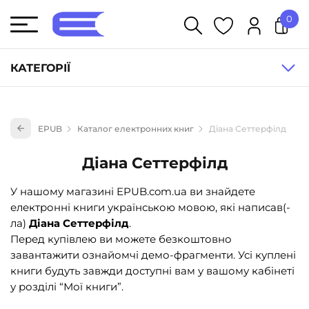
0
У кошику немає товарів.
КАТЕГОРІЇ
Художня література (1854)
EPUB
Каталог електронних книг
Діана Сеттерфілд
Книги для дітей (833)
Книги для підлітків (240)
Діана Сеттерфілд
Науково-популярна література (1015)
У нашому магазині EPUB.com.ua ви знайдете
Навчальна література та посібники (527)
електронні книги українською мовою, які написав(-
ла)
Діана Сеттерфілд
.
Енциклопедії, довідники, словники (55)
Перед купівлею ви можете безкоштовно
Подарункові сертифікати (1)
завантажити ознайомчі демо-фрагменти. Усі куплені
книги будуть завжди доступні вам у вашому кабінеті
у розділі “Мої книги”.