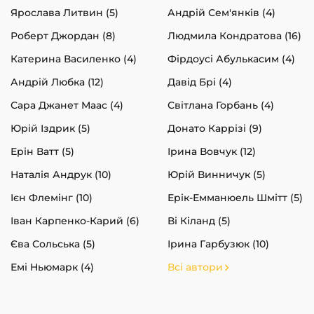
Ярослава Литвин (5)
Андрій Сем'янків (4)
Роберт Джордан (8)
Людмила Кондратова (16)
Катерина Василенко (4)
Фірдоусі Абулькасим (4)
Андрій Любка (12)
Давід Брі (4)
Сара Джанет Маас (4)
Світлана Горбань (4)
Юрій Іздрик (5)
Донато Каррізі (9)
Ерін Ватт (5)
Ірина Вовчук (12)
Наталія Андрук (10)
Юрій Винничук (5)
Ієн Флемінг (10)
Ерік-Емманюель Шмітт (5)
Іван Карпенко-Карий (6)
Ві Кіланд (5)
Єва Сольська (5)
Ірина Гарбузюк (10)
Емі Ньюмарк (4)
Всі автори