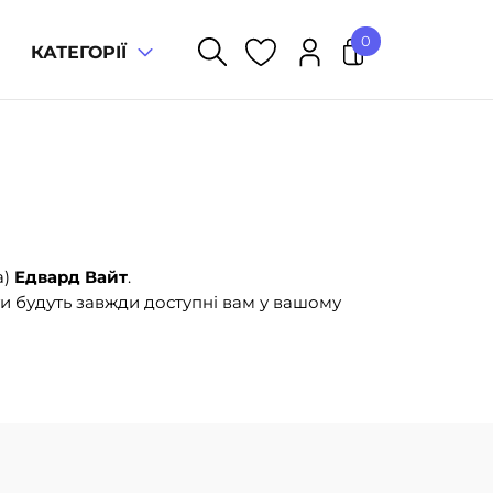
0
КАТЕГОРІЇ
У кошику немає товарів.
а)
Едвард Вайт
.
и будуть завжди доступні вам у вашому