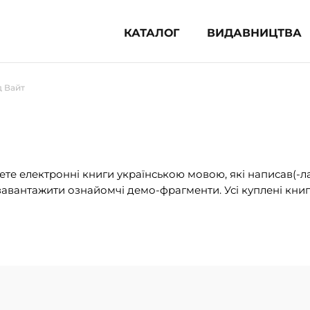
КАТАЛОГ
ВИДАВНИЦТВА
ня література (1854)
д Вайт
 для дітей (835)
 для підлітків (240)
во-популярна література (1015)
альна література та посібники
те електронні книги українською мовою, які написав(-л
авантажити ознайомчі демо-фрагменти. Усі куплені книг
клопедії, довідники, словники
ункові сертифікати (1)