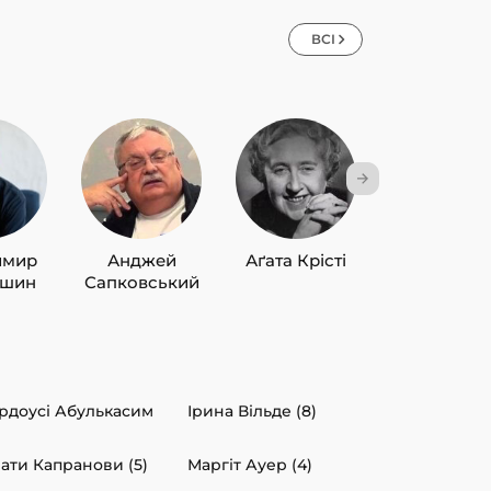
ВСІ
имир
Анджей
Аґата Крісті
Лю Цисін
ишин
Сапковський
рдоусі Абулькасим
Ірина Вільде (8)
ати Капранови (5)
Маргіт Ауер (4)