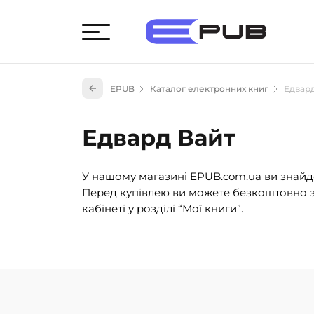
Худож
EPUB
Каталог електронних книг
Едвар
Книги
Книги
Едвард Вайт
Науко
Навч
У нашому магазині EPUB.com.ua ви знайде
(527)
Перед купівлею ви можете безкоштовно з
Енци
кабінеті у розділі “Мої книги”.
(55)
Подар