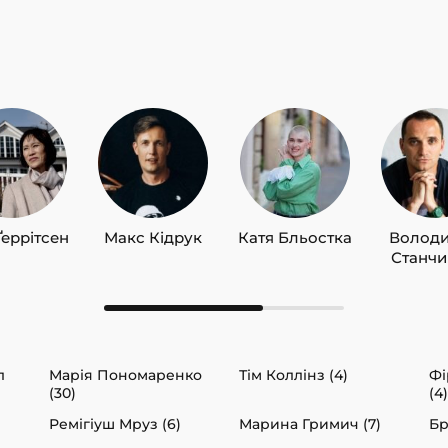
Ґеррітсен
Макс Кідрук
Катя Бльостка
Волод
Станч
л
Марія Пономаренко
Тім Коллінз (4)
Фі
(30)
(4)
Ремігіуш Мруз (6)
Марина Гримич (7)
Бр