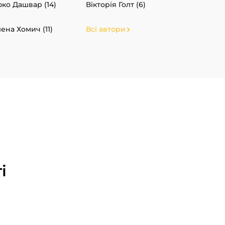
ко Дашвар (14)
Вікторія Голт (6)
ена Хомич (11)
Всі автори
і