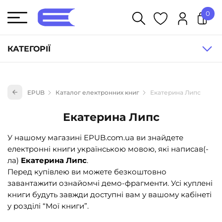
0
У кошику немає товарів.
КАТЕГОРІЇ
Художня література (1854)
EPUB
Каталог електронних книг
Екатерина Липс
Книги для дітей (835)
Книги для підлітків (240)
Екатерина Липс
Науково-популярна література (1015)
У нашому магазині EPUB.com.ua ви знайдете
Навчальна література та посібники (527)
електронні книги українською мовою, які написав(-
ла)
Екатерина Липс
.
Енциклопедії, довідники, словники (55)
Перед купівлею ви можете безкоштовно
Подарункові сертифікати (1)
завантажити ознайомчі демо-фрагменти. Усі куплені
книги будуть завжди доступні вам у вашому кабінеті
у розділі “Мої книги”.