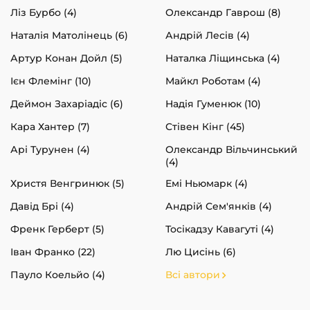
Ліз Бурбо (4)
Олександр Гаврош (8)
Наталія Матолінець (6)
Андрій Лесів (4)
Артур Конан Дойл (5)
Наталка Ліщинська (4)
Ієн Флемінг (10)
Майкл Роботам (4)
Деймон Захаріадіс (6)
Надія Гуменюк (10)
Кара Хантер (7)
Стівен Кінг (45)
Арі Турунен (4)
Олександр Вільчинський
(4)
Христя Венгринюк (5)
Емі Ньюмарк (4)
Давід Брі (4)
Андрій Сем'янків (4)
Френк Герберт (5)
Тосікадзу Кавагуті (4)
Іван Франко (22)
Лю Цисінь (6)
Пауло Коельйо (4)
Всі автори