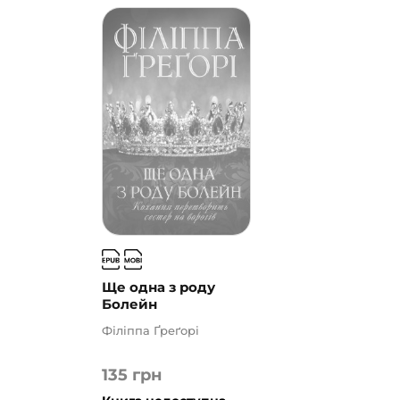
Ще одна з роду
Болейн
Філіппа Ґреґорі
135
грн