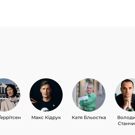
Ґеррітсен
Макс Кідрук
Катя Бльостка
Волод
Станч