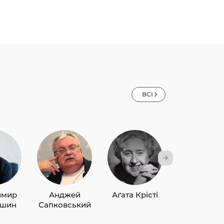
ВСІ
имир
Анджей
Аґата Крісті
Лю Цисін
ишин
Сапковський