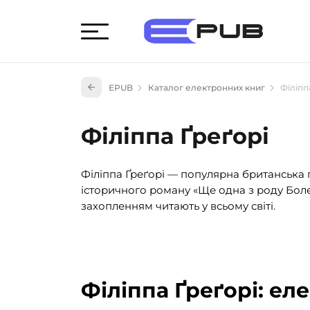
Худож
EPUB
Каталог електронних книг
Філіпп
Книги
Книги
Філіппа Ґреґорі
Науко
Навч
Філіппа Ґреґорі — популярна британська 
(527)
історичного роману «Ще одна з роду Болей
Енци
захопленням читають у всьому світі.
(55)
Подар
Філіппа Ґреґорі: ел