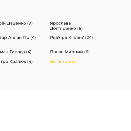
ій Даценко (9)
Ярослава
Дегтяренко (6)
гар Аллан По (4)
Ред’ярд Кіплінґ (24)
ман Гамада (4)
Панас Мирний (6)
тро Кралюк (4)
Всі автори