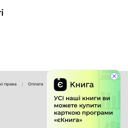
і
×
кі права
Оплата