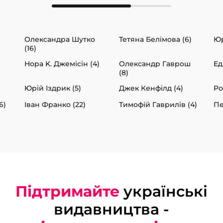
Олександра Шутко
Тетяна Белімова (6)
Юр
(16)
Нора K. Джемісін (4)
Олександр Гаврош
Ед
(8)
Юрій Іздрик (5)
Джек Кенфілд (4)
Ро
6)
Іван Франко (22)
Тимофій Гаврилів (4)
Пе
Підтримайте
українські
видавництва -