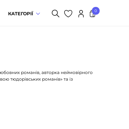
0
КАТЕГОРІЇ
У кошику немає товарів.
 любовних романів, авторка неймовірного
вою тюдорівських романів» та із