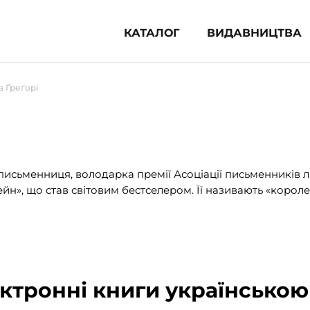
КАТАЛОГ
ВИДАВНИЦТВА
ня література (1854)
а Ґреґорі
 для дітей (835)
 для підлітків (240)
во-популярна література (1015)
альна література та посібники
письменниця, володарка премії Асоціації письменників
н», що став світовим бестселером. Її називають «короле
клопедії, довідники, словники
ункові сертифікати (1)
ектронні книги українською