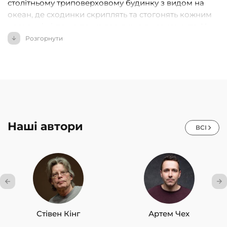
столітньому триповерховому будинку з видом на
океан, де сходинки скриплять та стогонять кожним
кроком, і ніхто не почує вас, якщо ви закричите. Ну,
якщо ви дуже голосно закричите, можливо.
Розгорнути
Наші автори
ВСІ
Стівен Кінг
Артем Чех