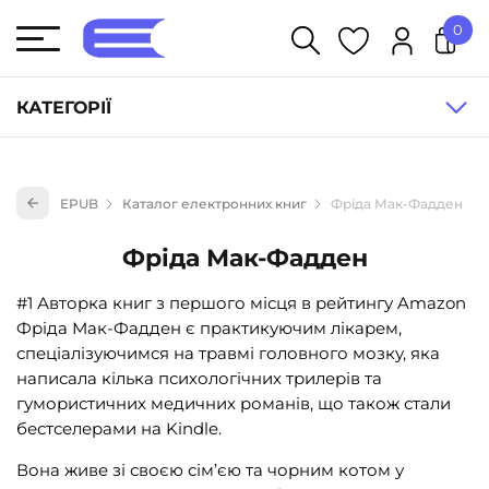
0
У кошику немає товарів.
КАТЕГОРІЇ
Художня література (1854)
EPUB
Каталог електронних книг
Фріда Мак-Фадден
Книги для дітей (836)
Книги для підлітків (240)
Фріда Мак-Фадден
Науково-популярна література (1015)
#1 Авторка книг з першого місця в рейтингу Amazon
Навчальна література та посібники (527)
Фріда Мак-Фадден є практикуючим лікарем,
спеціалізуючимся на травмі головного мозку, яка
Енциклопедії, довідники, словники (55)
написала кілька психологічних трилерів та
Подарункові сертифікати (1)
гумористичних медичних романів, що також стали
бестселерами на Kindle.
Вона живе зі своєю сім’єю та чорним котом у