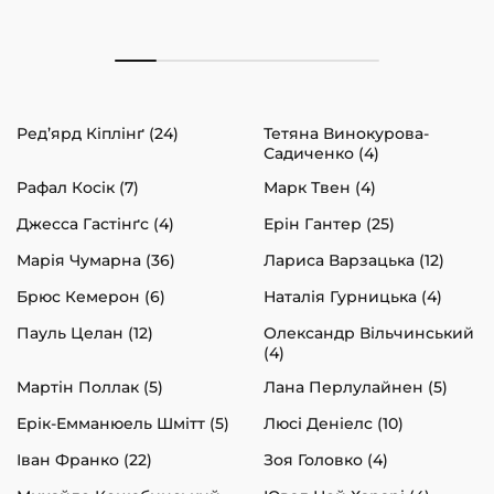
Ред’ярд Кіплінґ (24)
Тетяна Винокурова-
Садиченко (4)
Рафал Косік (7)
Марк Твен (4)
Джесса Гастінґс (4)
Ерін Гантер (25)
Марія Чумарна (36)
Лариса Варзацька (12)
Брюс Кемерон (6)
Наталія Гурницька (4)
Пауль Целан (12)
Олександр Вільчинський
(4)
Мартін Поллак (5)
Лана Перлулайнен (5)
Ерік-Емманюель Шмітт (5)
Люсі Деніелс (10)
Іван Франко (22)
Зоя Головко (4)