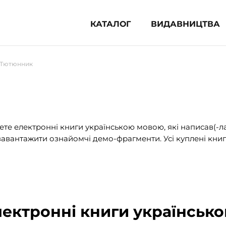
КАТАЛОГ
ВИДАВНИЦТВА
ня література (1854)
р Тютюнник
 для дітей (835)
 для підлітків (240)
во-популярна література (1015)
альна література та посібники
те електронні книги українською мовою, які написав(-л
авантажити ознайомчі демо-фрагменти. Усі куплені книг
клопедії, довідники, словники
ункові сертифікати (1)
лектронні книги українськ