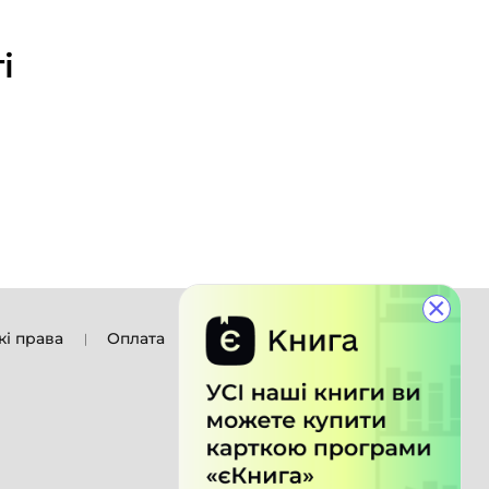
і
×
кі права
Оплата