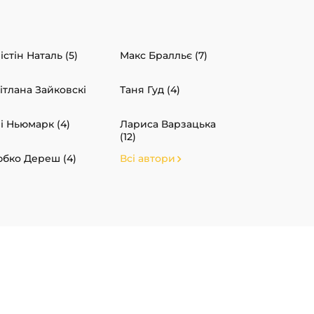
істін Наталь (5)
Макс Бралльє (7)
ітлана Зайковскі
Таня Гуд (4)
і Ньюмарк (4)
Лариса Варзацька
(12)
бко Дереш (4)
Всі автори