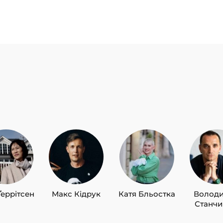
Ґеррітсен
Макс Кідрук
Катя Бльостка
Волод
Станч