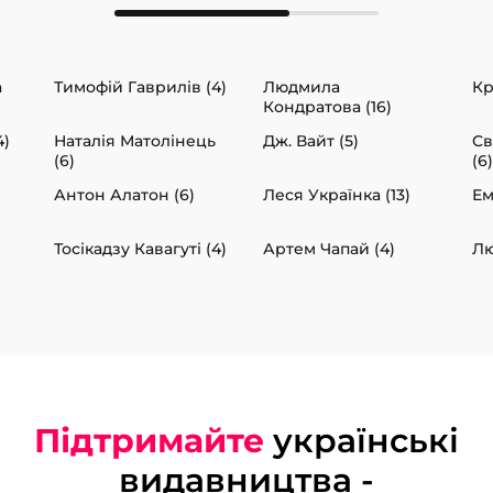
а
Тимофій Гаврилів (4)
Людмила
Кр
Кондратова (16)
4)
Наталія Матолінець
Дж. Вайт (5)
Св
(6)
(6)
Антон Алатон (6)
Леся Українка (13)
Ем
Тосікадзу Кавагуті (4)
Артем Чапай (4)
Лю
Підтримайте
українські
видавництва -