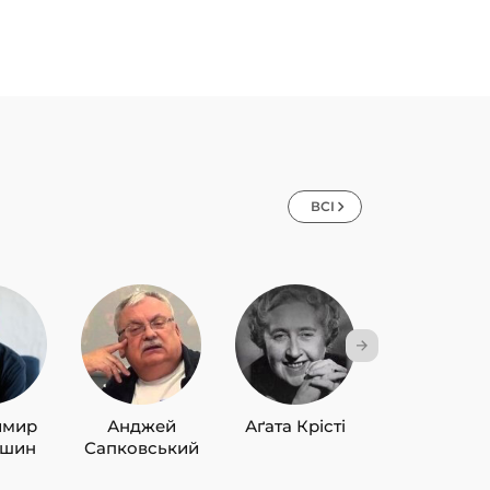
ВСІ
имир
Анджей
Аґата Крісті
Лю Цисін
ишин
Сапковський