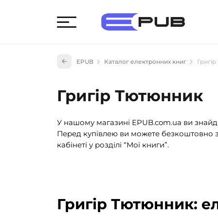
Худож
EPUB
Каталог електронних книг
Григі
Книги
Книги
Григір Тютюнник
Науко
Навч
У нашому магазині EPUB.com.ua ви знайде
(527)
Перед купівлею ви можете безкоштовно з
Енци
кабінеті у розділі “Мої книги”.
(55)
Подар
Григір Тютюнник: е