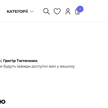
0
КАТЕГОРІЇ
У кошику немає товарів.
а)
Григір Тютюнник
.
и будуть завжди доступні вам у вашому
ою