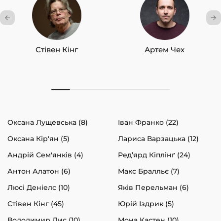
Стівен Кінг
Артем Чех
Оксана Лущевська (8)
Іван Франко (22)
Оксана Кір'ян (5)
Лариса Варзацька (12)
Андрій Сем'янків (4)
Ред’ярд Кіплінґ (24)
Антон Алатон (6)
Макс Бралльє (7)
Люсі Деніелс (10)
Яків Перельман (6)
Стівен Кінг (45)
Юрій Іздрик (5)
Володимир Лис (10)
Мона Кастен (10)