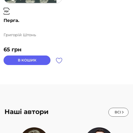
Перга.
Григорій Штонь
65
грн
В КОШИК
Наші автори
ВСІ