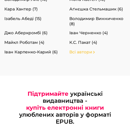
Кара Хантер (7)
Аґнєшка Стельмашик (6)
Ізабель Абеді (15)
Володимир Винниченко
(8)
Джо Аберкромбі (6)
Іван Черненко (4)
Майкл Роботам (4)
К.С. Пакат (4)
Іван Карпенко-Карий (6)
Всі автори
Підтримайте
українські
видавництва -
купіть електронні книги
улюблених авторів у форматі
EPUB.