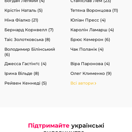
Богдан Лепкий (4)
Станіслав Лем (23)
Крістін Наталь (5)
Тетяна Воронцова (11)
Ніна Фіалко (21)
Юліан Пресс (4)
Бернард Корнвелл (7)
Каролін Ламарш (4)
Таіс Золотковська (8)
Брюс Кемерон (6)
Володимир Білінський
Чак Поланік (4)
(6)
Джесса Гастінґс (4)
Віра Паронова (4)
Ірина Вільде (8)
Олег Клименко (9)
Рейвен Кеннеді (5)
Всі автори
Підтримайте
українські