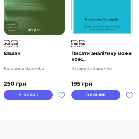
Євшан
Писати аналітику може
кож...
Катерина Зарембо
Катерина Зарембо
250
грн
195
грн
В КОШИК
В КОШИК