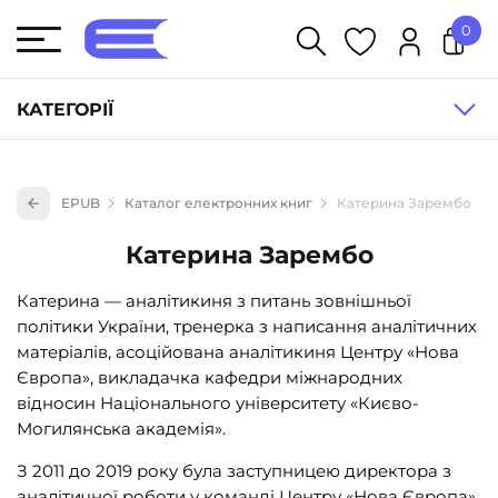
0
У кошику немає товарів.
КАТЕГОРІЇ
Художня література (1854)
EPUB
Каталог електронних книг
Катерина Зарембо
Книги для дітей (835)
Катерина Зарембо
Книги для підлітків (240)
Науково-популярна література (1015)
Катерина — аналітикиня з питань зовнішньої
політики України, тренерка з написання аналітичних
Навчальна література та посібники (527)
матеріалів, асоційована аналітикиня Центру «Нова
Енциклопедії, довідники, словники (55)
Європа», викладачка кафедри міжнародних
відносин Національного університету «Києво-
Подарункові сертифікати (1)
Могилянська академія».
З 2011 до 2019 року була заступницею директора з
аналітичної роботи у команді Центру «Нова Європа».