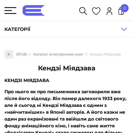
0
У кошику немає товарів.
КАТЕГОРІЇ
Художня література (1854)
EPUB
Каталог електронних книг
Кендзі Міядзава
Книги для дітей (835)
Кендзі Міядзава
Книги для підлітків (240)
Науково-популярна література (1015)
КЕНДЗІ МІЯДЗАВА
Навчальна література та посібники (527)
Про нього як про письменника заговорили вже
Енциклопедії, довідники, словники (55)
після його відходу. Він помер далекого 1933 року,
але й сьогод ні Кендзі Міядзава є одним з
Подарункові сертифікати (1)
«найчитаніших» в Японії авторів. А його казки не
один раз екранізовані та ввійшли до світового
фонду анімаційного кіно, і навіть саме життя
«бодхісатви Кендзі» стало сюжетом для фільму.