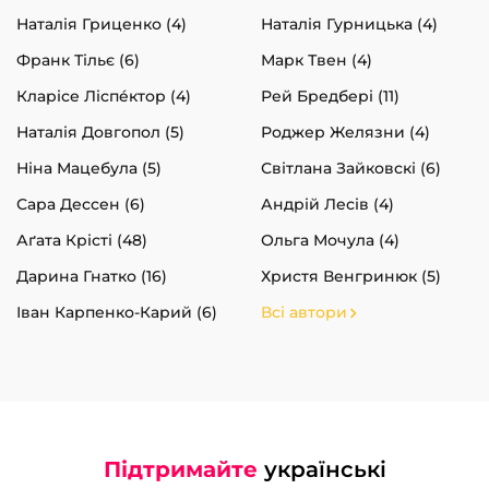
Наталія Гриценко (4)
Наталія Гурницька (4)
Франк Тільє (6)
Марк Твен (4)
Кларісе Ліспéктор (4)
Рей Бредбері (11)
Наталія Довгопол (5)
Роджер Желязни (4)
Ніна Мацебула (5)
Світлана Зайковскі (6)
Сара Дессен (6)
Андрій Лесів (4)
Аґата Крісті (48)
Ольга Мочула (4)
Дарина Гнатко (16)
Христя Венгринюк (5)
Іван Карпенко-Карий (6)
Всі автори
Підтримайте
українські