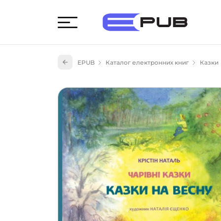
Худож
EPUB
Каталог електронних книг
Казки
Книги
Книги
Науко
Навч
(527)
Енци
(55)
Подар