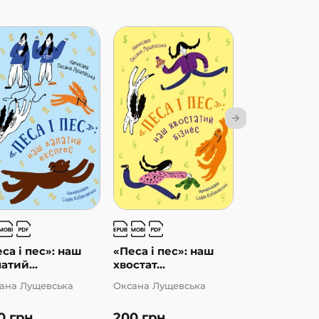
са і пес»: наш
«Песа і пес»: наш
3 – Читаю
атий...
хвостат...
самостійно. 
ана Лущевська
Оксана Лущевська
Григорій Фаль
0
грн
200
грн
66
грн