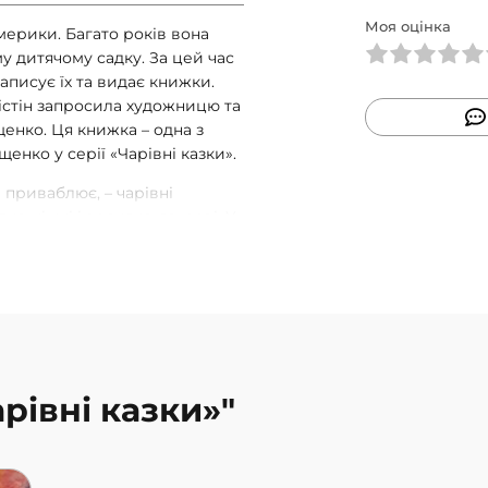
Моя оцінка
мерики. Багато років вона
 дитячому садку. За цей час
записує їх та видає книжки.
рістін запросила художницю та
енко. Ця книжка – одна з
енко у серії «Чарівні казки».
 приваблює, – чарівні
тно-ніжні і весняно-яскраві. У
ня природи. А самі казки
ці чотири казки: “Нерозумні
зайченят, які без дозволу
тоді, коли поблизу були
ий заєць” (казка про
ублену дитину та її долю),
й Промінь” (казка про те, що
арівні казки»"
кі випробування). Книга
олисуюча. Ми читали по одній
лася пригодами героїв казок,
ся і замислювалася. Ідеальні