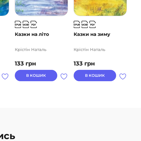
Казки на літо
Казки на зиму
Крістін Наталь
Крістін Наталь
133
грн
133
грн
В КОШИК
В КОШИК
ись