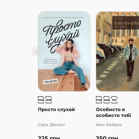
Просто слухай
Особисто я
особисто тобі
Сара Дессен
Іван Байдак
225
грн
250
грн