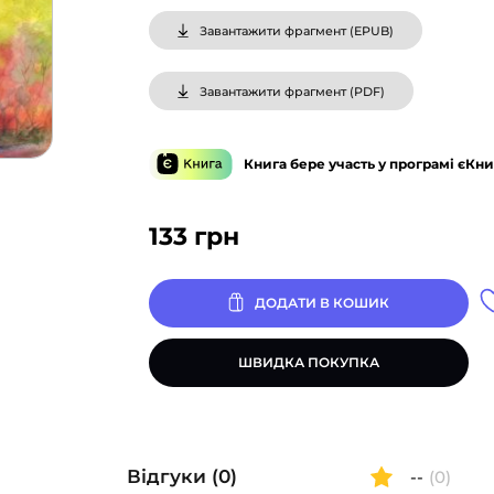
Завантажити фрагмент (
EPUB
)
Завантажити фрагмент (
PDF
)
Книга бере участь у програмі єКни
133
грн
ДОДАТИ В КОШИК
ШВИДКА ПОКУПКА
Відгуки (0)
--
(0)