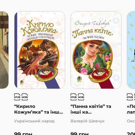
“Кирило
“Панна квітів” та
«Пе
Кожум’яка” та інш...
інші ка...
лап
Український народ
Валерій Шевчук
Окс
99
грн
99
грн
20