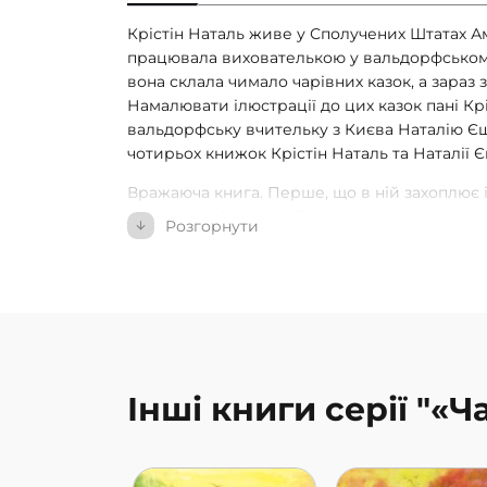
Крістін Наталь живе у Сполучених Штатах А
працювала вихователькою у вальдорфському
вона склала чимало чарівних казок, а зараз 
Намалювати ілюстрації до цих казок пані К
вальдорфську вчительку з Києва Наталію Єщ
чотирьох книжок Крістін Наталь та Наталії Єщ
Вражаюча книга. Перше, що в ній захоплює і
акварельні ілюстрації: повітряно-легкі, тенді
Розгорнути
них чудово відчувається весняне пробуджен
також вражають добротою і щирістю. У книж
зайчатка” (казка про маленьких неслухняних 
мами-зайчихи вийшли на прогулянку з нори 
собаки), “Мело під зеленим деревом та стар
вдячність), “Втрачена царівна” (казка про заг
“Царевич Сонячне Сяйво та Царівна Місячни
Інші книги серії "«Ч
справжнє кохання спроможне пройти будь-я
добра, мрійлива, захоплива і, водночас, зак
казці перед сном, і хоча доня дуже перейма
наприкінці кожної казки мрійливо посміхала