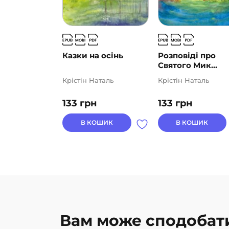
Казки на осінь
Розповіді про
Святого Мик...
Крістін Наталь
Крістін Наталь
133
грн
133
грн
В КОШИК
В КОШИК
Вам може сподобат