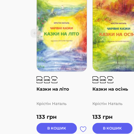
казки “на добраніч”.
Казки на літо
Казки на осінь
Крістін Наталь
Крістін Наталь
133
грн
133
грн
В КОШИК
В КОШИК