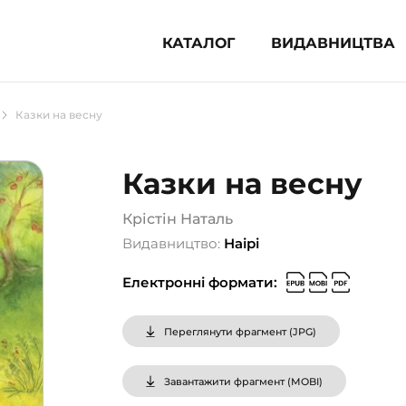
КАТАЛОГ
ВИДАВНИЦТВА
ня література (1854)
Казки на весну
 для дітей (835)
 для підлітків (240)
Казки на весну
во-популярна література (1015)
альна література та посібники
Крістін Наталь
Видавництво:
Наірі
клопедії, довідники, словники
Електронні формати:
ункові сертифікати (1)
Переглянути фрагмент (
JPG
)
Завантажити фрагмент (
MOBI
)