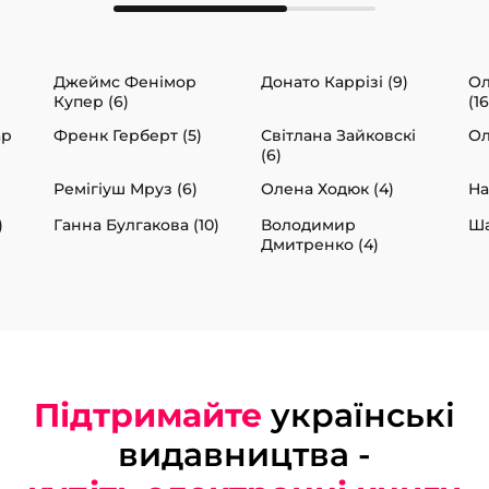
Джеймс Фенімор
Донато Каррізі (9)
Ол
Купер (6)
(16
ар
Френк Герберт (5)
Світлана Зайковскі
Ол
(6)
Ремігіуш Мруз (6)
Олена Ходюк (4)
На
)
Ганна Булгакова (10)
Володимир
Ша
Дмитренко (4)
Підтримайте
українські
видавництва -