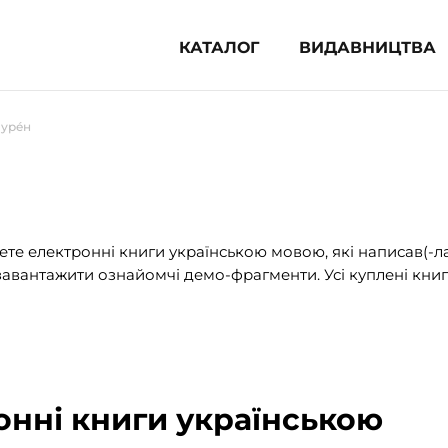
КАТАЛОГ
ВИДАВНИЦТВА
ня література (1854)
Нурéн
 для дітей (835)
 для підлітків (240)
во-популярна література (1015)
альна література та посібники
те електронні книги українською мовою, які написав(-л
авантажити ознайомчі демо-фрагменти. Усі куплені книг
клопедії, довідники, словники
ункові сертифікати (1)
онні книги українською