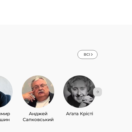
ВСІ
имир
Анджей
Аґата Крісті
Лю Цисін
ишин
Сапковський