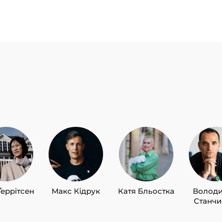
Ґеррітсен
Макс Кідрук
Катя Бльостка
Волод
Станч