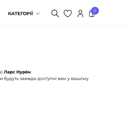
0
КАТЕГОРІЇ
У кошику немає товарів.
а)
Ларс Нурéн
.
и будуть завжди доступні вам у вашому