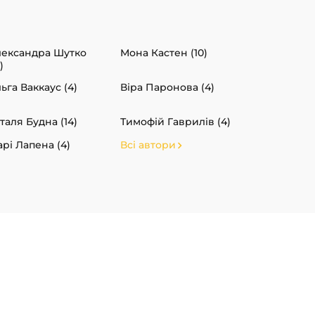
ександра Шутко
Мона Кастен (10)
)
ьга Ваккаус (4)
Віра Паронова (4)
таля Будна (14)
Тимофій Гаврилів (4)
рі Лапена (4)
Всі автори