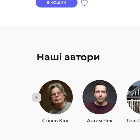
В КОШИК
Наші автори
Стівен Кінг
Артем Чех
Тесс 