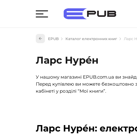
Худож
EPUB
Каталог електронних книг
Ларс 
Книги
Книги
Ларс Нурéн
Науко
Навч
У нашому магазині EPUB.com.ua ви знайде
(527)
Перед купівлею ви можете безкоштовно з
Енци
кабінеті у розділі “Мої книги”.
(55)
Подар
Ларс Нурéн: електр