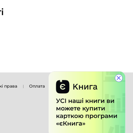
і
×
кі права
Оплата