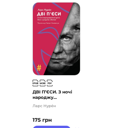
ДВІ П’ЄСИ. З ночі
народжу...
Ларс Нурéн
175
грн