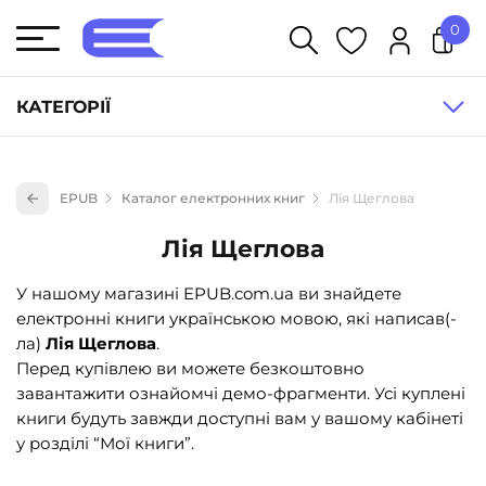
0
У кошику немає товарів.
КАТЕГОРІЇ
Художня література (1854)
EPUB
Каталог електронних книг
Лія Щеглова
Книги для дітей (835)
Лія Щеглова
Книги для підлітків (240)
Науково-популярна література (1015)
У нашому магазині EPUB.com.ua ви знайдете
електронні книги українською мовою, які написав(-
Навчальна література та посібники (527)
ла)
Лія Щеглова
.
Енциклопедії, довідники, словники (55)
Перед купівлею ви можете безкоштовно
завантажити ознайомчі демо-фрагменти. Усі куплені
Подарункові сертифікати (1)
книги будуть завжди доступні вам у вашому кабінеті
у розділі “Мої книги”.