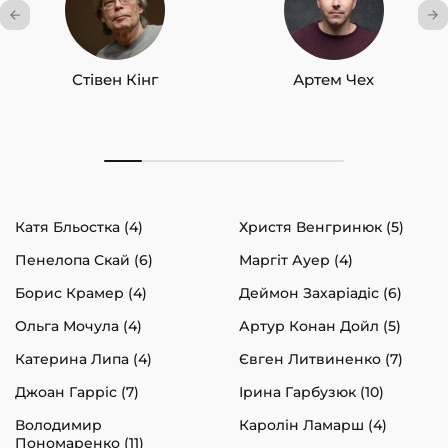
Стівен Кінг
Артем Чех
Катя Бльостка (4)
Христя Венгринюк (5)
Пенелопа Скай (6)
Маргіт Ауер (4)
Борис Крамер (4)
Деймон Захаріадіс (6)
Ольга Мочула (4)
Артур Конан Дойл (5)
Катерина Липа (4)
Євген Литвиненко (7)
Джоан Гарріс (7)
Ірина Гарбузюк (10)
Володимир
Каролін Ламарш (4)
Пономаренко (11)