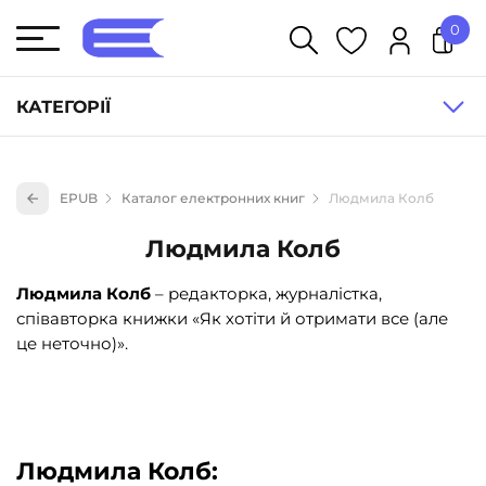
0
У кошику немає товарів.
КАТЕГОРІЇ
Художня література (1854)
EPUB
Каталог електронних книг
Людмила Колб
Книги для дітей (833)
Людмила Колб
Книги для підлітків (240)
Науково-популярна література (1015)
Людмила Колб
– редакторка, журналістка,
співавторка книжки «Як хотіти й отримати все (але
Навчальна література та посібники (527)
це неточно)».
Енциклопедії, довідники, словники (55)
Подарункові сертифікати (1)
Людмила Колб: