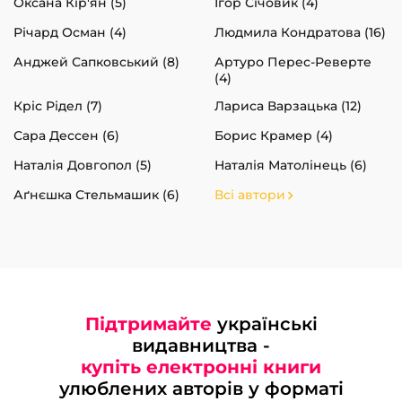
Оксана Кір'ян (5)
Ігор Січовик (4)
Річард Осман (4)
Людмила Кондратова (16)
Анджей Сапковський (8)
Артуро Перес-Реверте
(4)
Кріс Рідел (7)
Лариса Варзацька (12)
Сара Дессен (6)
Борис Крамер (4)
Наталія Довгопол (5)
Наталія Матолінець (6)
Аґнєшка Стельмашик (6)
Всі автори
Підтримайте
українські
видавництва -
купіть електронні книги
улюблених авторів у форматі