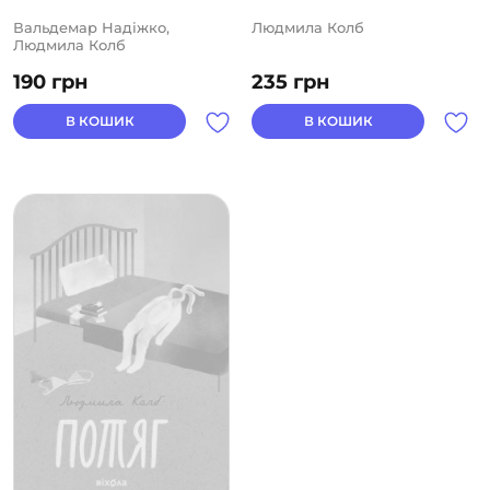
Вальдемар Надіжко,
Людмила Колб
Людмила Колб
190
грн
235
грн
В КОШИК
В КОШИК