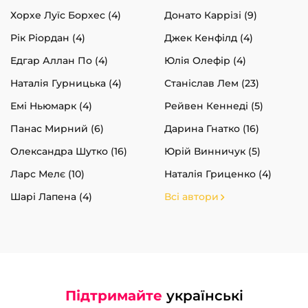
Хорхе Луїс Борхес (4)
Донато Каррізі (9)
Рік Ріордан (4)
Джек Кенфілд (4)
Едгар Аллан По (4)
Юлія Олефір (4)
Наталія Гурницька (4)
Станіслав Лем (23)
Емі Ньюмарк (4)
Рейвен Кеннеді (5)
Панас Мирний (6)
Дарина Гнатко (16)
Олександра Шутко (16)
Юрій Винничук (5)
Ларс Мелє (10)
Наталія Гриценко (4)
Шарі Лапена (4)
Всі автори
Підтримайте
українські