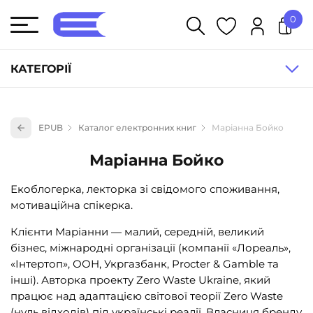
0
У кошику немає товарів.
КАТЕГОРІЇ
Художня література (1854)
EPUB
Каталог електронних книг
Маріанна Бойко
Книги для дітей (836)
Маріанна Бойко
Книги для підлітків (240)
Науково-популярна література (1015)
Екоблогерка, лекторка зі свідомого споживання,
мотиваційна спікерка.
Навчальна література та посібники (527)
Енциклопедії, довідники, словники (55)
Клієнти Маріанни — малий, середній, великий
бізнес, міжнародні організації (компанії «Лореаль»,
Подарункові сертифікати (1)
«Інтертоп», ООН, Укргазбанк, Procter & Gamble та
інші). Авторка проекту Zero Waste Ukraine, який
працює над адаптацією світової теорії Zero Waste
(нуль відходів) під українські реалії. Власниця бренду