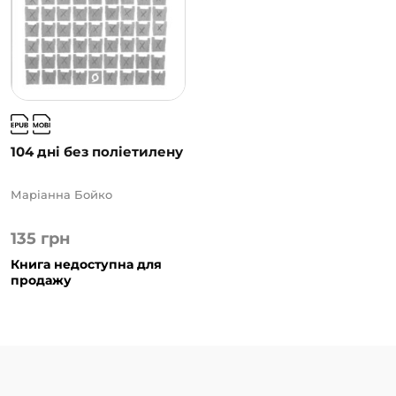
радощі вас очікують і як до цього підготуватися? Як
зменшити кількість відходів, як зекономити
сімейний бюджет, як робити радісні та раціональні
закупки, як берегти ресурси сімейні та природні — і
все це з урахуванням українського менталітету,
нашого минулого, звичок», — каже авторка.
За словами Маріанни, її місія — аби кожен українець
104 дні без поліетилену
проживав сучасне, цікаве життя, але при цьому
розумів свій вплив на довкілля і діяв з метою його
Маріанна Бойко
збереження.
135
грн
Книга недоступна для
продажу