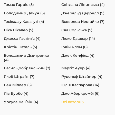
Томас Гарріс (5)
Світлана Лінинська (4)
Володимир Дячун (5)
Джеральд Даррелл (5)
Тосікадзу Кавагуті (4)
Всеволод Нестайко (7)
Ніка Нікалео (5)
Єва Сольська (5)
Джесса Гастінґс (4)
Люко Дашвар (14)
Крістін Наталь (5)
Ірвін Ялом (6)
Володимир Дмитренко
Джек Кенфілд (4)
(4)
Василь Добрянський (7)
Маргіт Ауер (4)
Якоб Штрайт (7)
Рудольф Штайнер (4)
Бен Міллер (5)
Юлія Каспарова (14)
Ліз Бурбо (4)
Джо Аберкромбі (6)
Урсула Ле Ґвін (4)
Всі автори