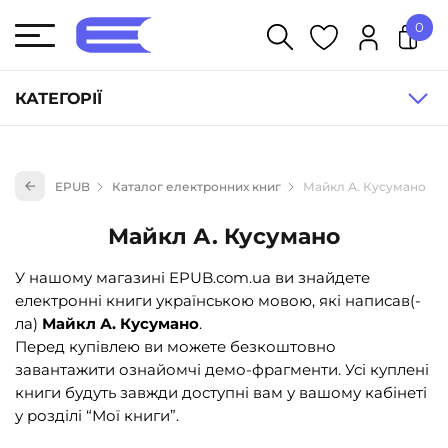
0
У кошику немає товарів.
КАТЕГОРІЇ
Художня література (1854)
EPUB
Каталог електронних книг
Майкл А. Кусумано
Книги для дітей (835)
Книги для підлітків (240)
Майкл А. Кусумано
Науково-популярна література (1015)
У нашому магазині EPUB.com.ua ви знайдете
Навчальна література та посібники (527)
електронні книги українською мовою, які написав(-
ла)
Майкл А. Кусумано
.
Енциклопедії, довідники, словники (55)
Перед купівлею ви можете безкоштовно
Подарункові сертифікати (1)
завантажити ознайомчі демо-фрагменти. Усі куплені
книги будуть завжди доступні вам у вашому кабінеті
у розділі “Мої книги”.