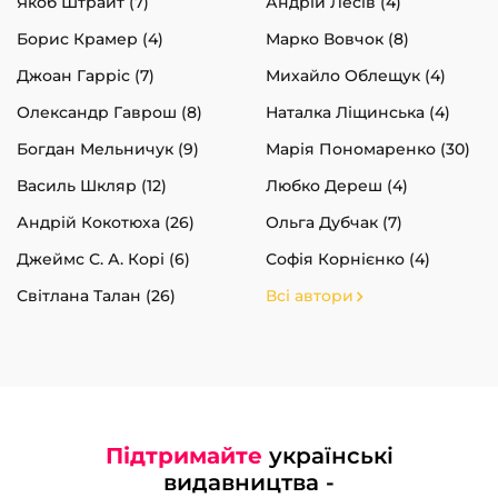
Якоб Штрайт (7)
Андрій Лесів (4)
Борис Крамер (4)
Марко Вовчок (8)
Джоан Гарріс (7)
Михайло Облещук (4)
Олександр Гаврош (8)
Наталка Ліщинська (4)
Богдан Мельничук (9)
Марія Пономаренко (30)
Василь Шкляр (12)
Любко Дереш (4)
Андрій Кокотюха (26)
Ольга Дубчак (7)
Джеймс С. А. Корі (6)
Софія Корнієнко (4)
Світлана Талан (26)
Всі автори
Підтримайте
українські
видавництва -