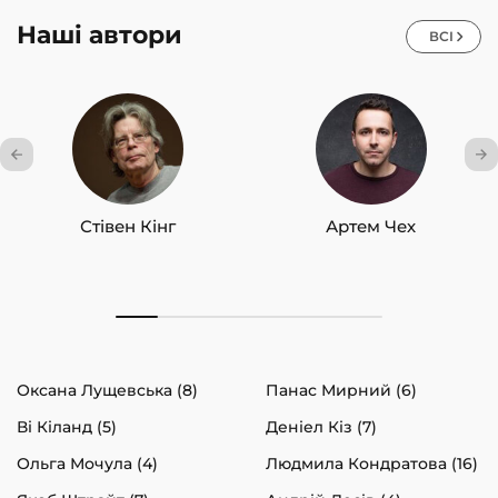
Наші автори
ВСІ
Стівен Кінг
Артем Чех
Оксана Лущевська (8)
Панас Мирний (6)
Ві Кіланд (5)
Деніел Кіз (7)
Ольга Мочула (4)
Людмила Кондратова (16)