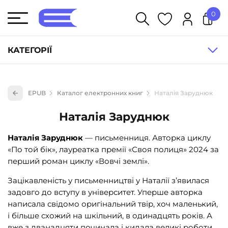
0
У кошику немає товарів.
КАТЕГОРІЇ
Художня література (1854)
EPUB
Каталог електронних книг
Наталія Заруднюк
Книги для дітей (836)
Наталія Заруднюк
Книги для підлітків (240)
Науково-популярна література (1015)
Наталія Заруднюк
— письменниця. Авторка циклу
«По той бік», лауреатка премії «Своя полиця» 2024 за
Навчальна література та посібники (527)
перший роман циклу «Вовчі землі».
Енциклопедії, довідники, словники (55)
Зацікавленість у письменництві у Наталії з’явилася
Подарункові сертифікати (1)
задовго до вступу в університет. Уперше авторка
написала свідомо оригінальний твір, хоч маленький,
і більше схожий на шкільний, в одинадцять років. А
вже з дванадцяти починала і кидала великі роботи,