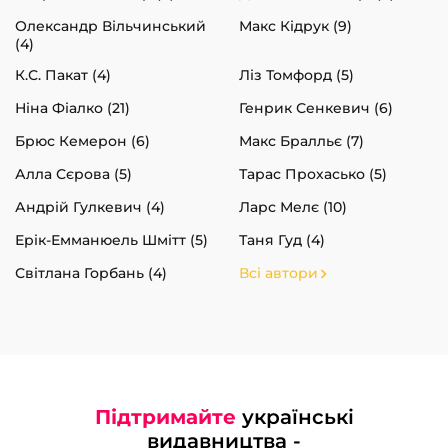
Олександр Вільчинський
Макс Кідрук (9)
(4)
К.С. Пакат (4)
Ліз Томфорд (5)
Ніна Фіалко (21)
Генрик Сенкевич (6)
Брюс Кемерон (6)
Макс Бралльє (7)
Алла Сєрова (5)
Тарас Прохасько (5)
Андрій Гулкевич (4)
Ларс Мелє (10)
Ерік-Емманюель Шмітт (5)
Таня Гуд (4)
Світлана Горбань (4)
Всі автори
Підтримайте
українські
видавництва -