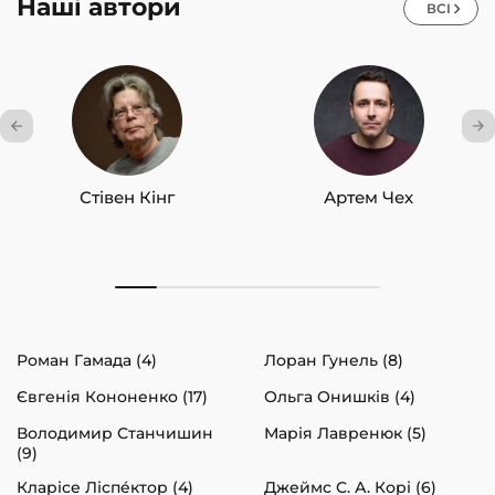
Наші автори
ВСІ
Стівен Кінг
Артем Чех
Роман Гамада (4)
Лоран Гунель (8)
Євгенія Кононенко (17)
Ольга Онишків (4)
Володимир Станчишин
Марія Лавренюк (5)
(9)
Кларісе Ліспéктор (4)
Джеймс С. А. Корі (6)