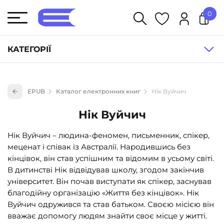
0
У кошику немає товарів.
КАТЕГОРІЇ
Художня література (1854)
EPUB
Каталог електронних книг
Нік Вуйчич
Книги для дітей (835)
Нік Вуйчич
Книги для підлітків (240)
Науково-популярна література (1015)
Нік Вуйчич – людина-феномен, письменник, спікер,
меценат і співак із Австралії. Народившись без
Навчальна література та посібники (527)
кінцівок, він став успішним та відомим в усьому світі.
Енциклопедії, довідники, словники (55)
В дитинстві Нік відвідував школу, згодом закінчив
університет. Він почав виступати як спікер, заснував
Подарункові сертифікати (1)
благодійну організацію «Життя без кінцівок». Нік
Вуйчич одружився та став батьком. Своєю місією він
вважає допомогу людям знайти своє місце у житті.